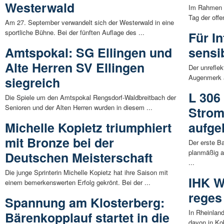
Westerwald
Im Rahmen 
Tag der offe
Am 27. September verwandelt sich der Westerwald in eine
sportliche Bühne. Bei der fünften Auflage des ...
Für In
Amtspokal: SG Ellingen und
sensib
Alte Herren SV Ellingen
Der unrefle
Augenmerk au
siegreich
L 306
Die Spiele um den Amtspokal Rengsdorf-Waldbreitbach der
Senioren und der Alten Herren wurden in diesem ...
Strom
Michelle Kopietz triumphiert
aufge
mit Bronze bei der
Der erste B
planmäßig 
Deutschen Meisterschaft
...
Die junge Sprinterin Michelle Kopietz hat ihre Saison mit
IHK W
einem bemerkenswerten Erfolg gekrönt. Bei der ...
reges
Spannung am Klosterberg:
In Rheinlan
Bärenkopplauf startet in die
davon in Kob