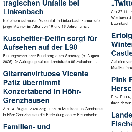
tragischen Unfalls bei
„Twitt
Linkenbach
Am 27.11.14
Westerwald 
Bei einem schweren Autounfall in Linkenbach kamen drei
Baumbach .
junge Männer im Alter von 19 und 16 Jahren ums ...
Erfol
Kuscheltier-Delfin sorgt für
Winte
Aufsehen auf der L98
Castl
Ein ungewöhnlicher Fund sorgte am Samstag (8. August
2026) für Aufregung auf der Landstraße 98 zwischen ...
Auf eine vor
Musiker ihre
Gitarrenvirtuose Vicente
Pink 
Patíz übernimmt
Hers
Konzertabend in Höhr-
Pink Pulse,
Grenzhausen
ihren dritte
Am 14. August 2026 zeigt sich im Musikcasino Gambrinus
Lande
in Höhr-Grenzhausen die Bedeutung echter Freundschaft ...
Fisch
Familien- und