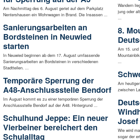
Wandern lie
Am Nachmittag des 6. August geriet auf dem Parkplatz
jung oder a
Nentershausen ein Wohnwagen in Brand. Die Insassen ...
...
Sanierungsarbeiten an
8. Mo
Bordsteinen in Neuwied
Deuts
starten
Am 15. und 1
In Neuwied beginnen ab dem 17. August umfassende
Mountainbik
Sanierungsarbeiten an Bordsteinen in verschiedenen
...
Stadtteilen. ...
Schwe
Temporäre Sperrung der
Am heutigen
A48-Anschlussstelle Bendorf
zwischen La
Im August kommt es zu einer temporären Sperrung der
Deuts
Anschlussstelle Bendorf auf der A48. Hintergrund ...
Windh
Schulhund Jeppe: Ein neuer
Josef
Vierbeiner bereichert den
Wie wird man
Schulalltag
sogar der er