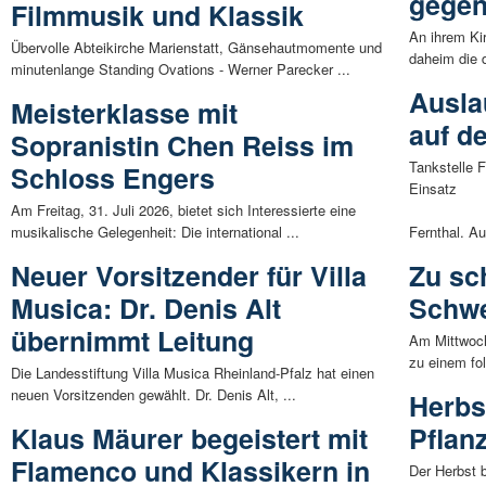
gege
Filmmusik und Klassik
An ihrem Ki
Übervolle Abteikirche Marienstatt, Gänsehautmomente und
daheim die 
minutenlange Standing Ovations - Werner Parecker ...
Ausla
Meisterklasse mit
auf d
Sopranistin Chen Reiss im
Tankstelle F
Schloss Engers
Einsatz
Am Freitag, 31. Juli 2026, bietet sich Interessierte eine
musikalische Gelegenheit: Die international ...
Fernthal. Au
Neuer Vorsitzender für Villa
Zu sc
Musica: Dr. Denis Alt
Schwe
übernimmt Leitung
Am Mittwoc
zu einem fo
Die Landesstiftung Villa Musica Rheinland-Pfalz hat einen
neuen Vorsitzenden gewählt. Dr. Denis Alt, ...
Herbs
Klaus Mäurer begeistert mit
Pflan
Flamenco und Klassikern in
Der Herbst b