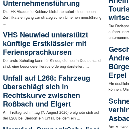
Rhein
Unternehmensführung
Touri
Die IHK-Akademie Koblenz bietet ab sofort einen neuen
wirts
Zertifikatslehrgang zur strategischen Unternehmensführung
...
Die Radspor
aufschlussr
VHS Neuwied unterstützt
unternommen
künftige Erstklässler mit
Gesch
Feriensprachkursen
Andre
Der erste Schultag kann für Kinder, die neu in Deutschland
Bürge
sind, eine besondere Herausforderung darstellen. ...
Erpel
Unfall auf L268: Fahrzeug
Ein deutlic
überschlägt sich in
können: Ohn
Rechtskurve zwischen
Schne
Roßbach und Elgert
verhi
Am Freitagnachmittag (7. August 2026) ereignete sich auf
Asba
der L268 bei Dierdorf ein Unfall, bei dem ein ...
Am Mittwoc