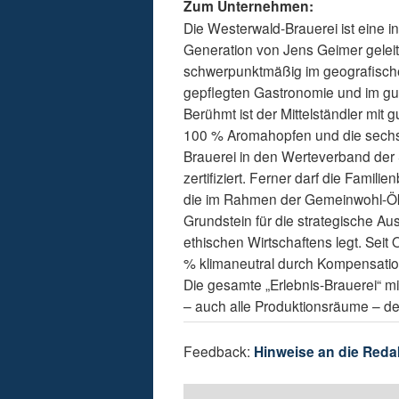
Zum Unternehmen:
Die Westerwald-Brauerei ist eine i
Generation von Jens Geimer geleit
schwerpunktmäßig im geografisch
gepflegten Gastronomie und im gut
Berühmt ist der Mittelständler mit
100 % Aromahopfen und die sechs
Brauerei in den Werteverband der 
zertifiziert. Ferner darf die Famil
die im Rahmen der Gemeinwohl-Ök
Grundstein für die strategische A
ethischen Wirtschaftens legt. Seit
% klimaneutral durch Kompensation 
Die gesamte „Erlebnis-Brauerei“ m
– auch alle Produktionsräume – d
Feedback:
Hinweise an die Reda