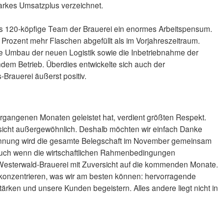
arkes Umsatzplus verzeichnet.
ls 120-köpfige Team der Brauerei ein enormes Arbeitspensum.
 Prozent mehr Flaschen abgefüllt als im Vorjahreszeitraum.
che Umbau der neuen Logistik sowie die Inbetriebnahme der
ndem Betrieb. Überdies entwickelte sich auch der
-Brauerei äußerst positiv.
rgangenen Monaten geleistet hat, verdient größten Respekt.
insicht außergewöhnlich. Deshalb möchten wir einfach Danke
kennung wird die gesamte Belegschaft im November gemeinsam
 Auch wenn die wirtschaftlichen Rahmenbedingungen
e Westerwald-Brauerei mit Zuversicht auf die kommenden Monate.
 konzentrieren, was wir am besten können: hervorragende
ärken und unsere Kunden begeistern. Alles andere liegt nicht in