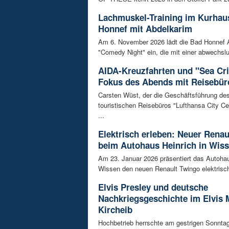
Lachmuskel-Training im Kurhau
Honnef mit Abdelkarim
Am 6. November 2026 lädt die Bad Honnef 
"Comedy Night" ein, die mit einer abwechslu
AIDA-Kreuzfahrten und "Sea Cr
Fokus des Abends mit Reisebü
Carsten Wüst, der die Geschäftsführung de
touristischen Reisebüros "Lufthansa City C
...
Elektrisch erleben: Neuer Renau
beim Autohaus Heinrich in Wis
Am 23. Januar 2026 präsentiert das Autohau
Wissen den neuen Renault Twingo elektrisch 
Elvis Presley und deutsche
Nachkriegsgeschichte im Elvis
Kircheib
Hochbetrieb herrschte am gestrigen Sonntag