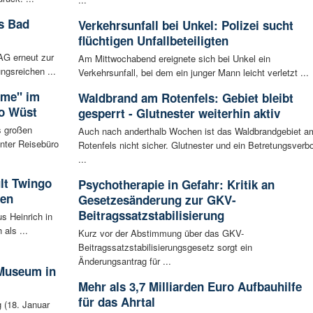
s Bad
Verkehrsunfall bei Unkel: Polizei sucht
flüchtigen Unfallbeteiligten
AG erneut zur
Am Mittwochabend ereignete sich bei Unkel ein
ngsreichen ...
Verkehrsunfall, bei dem ein junger Mann leicht verletzt ...
ime" im
Waldbrand am Rotenfels: Gebiet bleibt
ro Wüst
gesperrt - Glutnester weiterhin aktiv
s großen
Auch nach anderthalb Wochen ist das Waldbrandgebiet a
enter Reisebüro
Rotenfels nicht sicher. Glutnester und ein Betretungsverbo
...
lt Twingo
Psychotherapie in Gefahr: Kritik an
sen
Gesetzesänderung zur GKV-
Beitragssatzstabilisierung
s Heinrich in
als ...
Kurz vor der Abstimmung über das GKV-
Beitragssatzstabilisierungsgesetz sorgt ein
Änderungsantrag für ...
 Museum in
Mehr als 3,7 Milliarden Euro Aufbauhilfe
für das Ahrtal
 (18. Januar