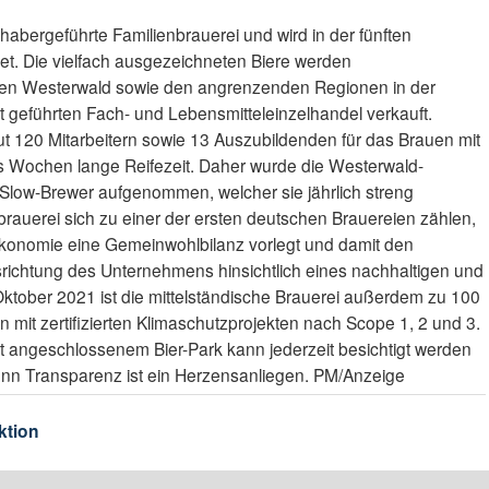
nhabergeführte Familienbrauerei und wird in der fünften
et. Die vielfach ausgezeichneten Biere werden
en Westerwald sowie den angrenzenden Regionen in der
 geführten Fach- und Lebensmitteleinzelhandel verkauft.
 gut 120 Mitarbeitern sowie 13 Auszubildenden für das Brauen mit
 Wochen lange Reifezeit. Daher wurde die Westerwald-
Slow-Brewer aufgenommen, welcher sie jährlich streng
ienbrauerei sich zu einer der ersten deutschen Brauereien zählen,
onomie eine Gemeinwohlbilanz vorlegt und damit den
usrichtung des Unternehmens hinsichtlich eines nachhaltigen und
 Oktober 2021 ist die mittelständische Brauerei außerdem zu 100
mit zertifizierten Klimaschutzprojekten nach Scope 1, 2 und 3.
it angeschlossenem Bier-Park kann jederzeit besichtigt werden
enn Transparenz ist ein Herzensanliegen. PM/Anzeige
ktion