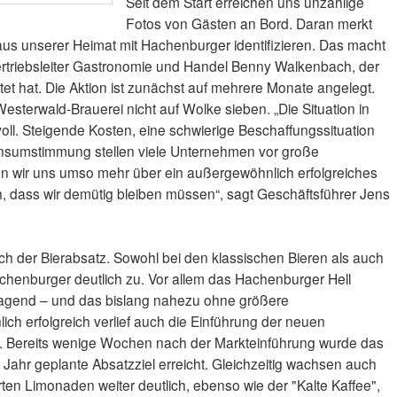
Seit dem Start erreichen uns unzählige
Fotos von Gästen an Bord. Daran merkt
us unserer Heimat mit Hachenburger identifizieren. Das macht
 Vertriebsleiter Gastronomie und Handel Benny Walkenbach, der
et hat. Die Aktion ist zunächst auf mehrere Monate angelegt.
 Westerwald-Brauerei nicht auf Wolke sieben. „Die Situation in
oll. Steigende Kosten, eine schwierige Beschaffungssituation
nsumstimmung stellen viele Unternehmen vor große
n wir uns umso mehr über ein außergewöhnlich erfolgreiches
h, dass wir demütig bleiben müssen“, sagt Geschäftsführer Jens
ich der Bierabsatz. Sowohl bei den klassischen Bieren als auch
achenburger deutlich zu. Vor allem das Hachenburger Hell
orragend – und das bislang nahezu ohne größere
erfolgreich verlief auch die Einführung der neuen
. Bereits wenige Wochen nach der Markteinführung wurde das
 Jahr geplante Absatzziel erreicht. Gleichzeitig wachsen auch
ten Limonaden weiter deutlich, ebenso wie der "Kalte Kaffee",