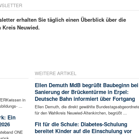
WSLETTER
etter erhalten Sie täglich einen Überblick über die
m Kreis Neuwied.
WEITERE ARTIKEL
Ellen Demuth MdB begrüßt Baubeginn bei
Sanierung der Brückentürme in Erpel:
Deutsche Bahn informiert über Fortgang
rWERKwissen in
bildungs- ...
Ellen Demuth, die direkt gewählte Bundestagsabgeordnet
für den Wahlkreis Neuwied-Altenkirchen, begrüßt ...
rk: Ein
2026
Fit für die Schule: Diabetes-Schulung
bereitet Kinder auf die Einschulung vor
ibuteband ONE
rück. ...
...