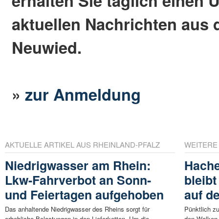
erhalten Sie täglich einen 
aktuellen Nachrichten aus 
Neuwied.
»
zur Anmeldung
AKTUELLE ARTIKEL AUS RHEINLAND-PFALZ
WEITERE
Niedrigwasser am Rhein:
Hache
Lkw-Fahrverbot an Sonn-
bleib
und Feiertagen aufgehoben
auf d
Das anhaltende Niedrigwasser des Rheins sorgt für
Pünktlich z
erhebliche Belastungen in den Lieferketten. Um die ...
den Wolken 