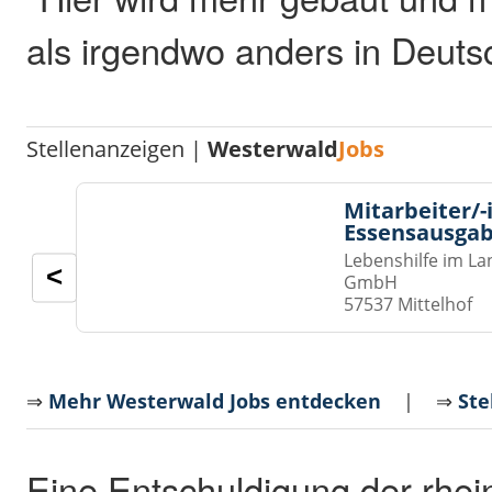
als irgendwo anders in Deuts
Stellenanzeigen |
Westerwald
Jobs
Mitarbeiter/-
Essensausgab
Lebenshilfe im La
<
GmbH
57537 Mittelhof
⇒
Mehr Westerwald Jobs entdecken
| ⇒
Ste
Eine Entschuldigung der rhei