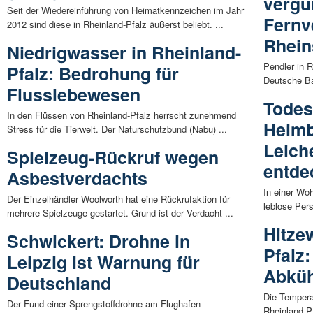
vergü
Seit der Wiedereinführung von Heimatkennzeichen im Jahr
Fernv
2012 sind diese in Rheinland-Pfalz äußerst beliebt. ...
Rhein
Niedrigwasser in Rheinland-
Pendler in 
Pfalz: Bedrohung für
Deutsche Bah
Flusslebewesen
Todes
In den Flüssen von Rheinland-Pfalz herrscht zunehmend
Heimb
Stress für die Tierwelt. Der Naturschutzbund (Nabu) ...
Leich
Spielzeug-Rückruf wegen
entde
Asbestverdachts
In einer Wo
Der Einzelhändler Woolworth hat eine Rückrufaktion für
leblose Pers
mehrere Spielzeuge gestartet. Grund ist der Verdacht ...
Hitze
Schwickert: Drohne in
Pfalz:
Leipzig ist Warnung für
Abkü
Deutschland
Die Tempera
Der Fund einer Sprengstoffdrohne am Flughafen
Rheinland-Pf