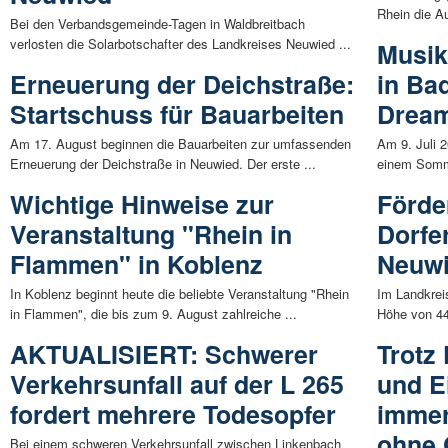
Rhein die Au
Bei den Verbandsgemeinde-Tagen in Waldbreitbach
verlosten die Solarbotschafter des Landkreises Neuwied ...
Musik
Erneuerung der Deichstraße:
in Ba
Startschuss für Bauarbeiten
Dream
Am 17. August beginnen die Bauarbeiten zur umfassenden
Am 9. Juli 
Erneuerung der Deichstraße in Neuwied. Der erste ...
einem Somme
Wichtige Hinweise zur
Förder
Veranstaltung "Rhein in
Dorfe
Flammen" in Koblenz
Neuwi
In Koblenz beginnt heute die beliebte Veranstaltung "Rhein
Im Landkrei
in Flammen", die bis zum 9. August zahlreiche ...
Höhe von 44
AKTUALISIERT: Schwerer
Trotz
Verkehrsunfall auf der L 265
und E
fordert mehrere Todesopfer
immer
ohne 
Bei einem schweren Verkehrsunfall zwischen Linkenbach