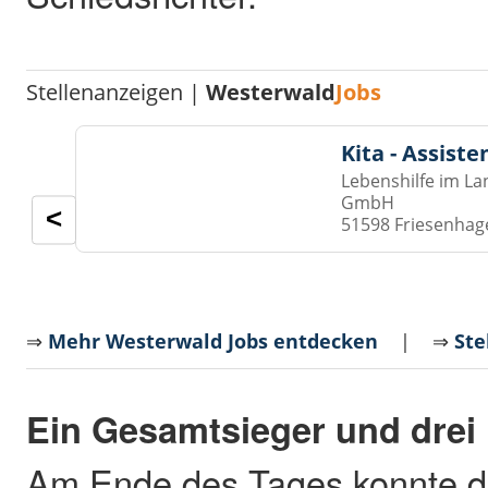
Stellenanzeigen |
Westerwald
Jobs
Kita - Assist
Lebenshilfe im La
GmbH
<
51598 Friesenhag
⇒
Mehr Westerwald Jobs entdecken
| ⇒
Ste
Ein Gesamtsieger und drei
Am Ende des Tages konnte d