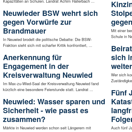
Kapazitäten an Schulen. Landrat Achim Hallerbach ...
Kinzi
Neuwieder BSW wehrt sich
Stolp
gegen Vorwürfe zur
gegen
Brandmauer
Mit einer b
Schule in Ne
In Neuwied brodelt die politische Debatte: Die BSW-
Fraktion sieht sich mit scharfer Kritik konfrontiert, ...
Beirat
Anerkennung für
sich 
Engagement in der
weite
Kreisverwaltung Neuwied
Wer sich ko
Zuständigkei
Im Max-zu-Wied-Saal der Kreisverwaltung Neuwied fand
kürzlich eine besondere Feierstunde statt. Landrat ...
Fünf 
Neuwied: Wasser sparen und
Katas
Sicherheit - wie passt es
langf
zusammen?
Folge
Märkte in Neuwied werden schon seit Längerem mit
Auch fünf Ja