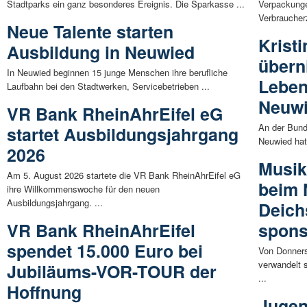
Stadtparks ein ganz besonderes Ereignis. Die Sparkasse ...
Verpackunge
Verbraucherz
Neue Talente starten
Krist
Ausbildung in Neuwied
übern
In Neuwied beginnen 15 junge Menschen ihre berufliche
Leben
Laufbahn bei den Stadtwerken, Servicebetrieben ...
Neuw
VR Bank RheinAhrEifel eG
An der Bund
startet Ausbildungsjahrgang
Neuwied hat
2026
Musik
Am 5. August 2026 startete die VR Bank RheinAhrEifel eG
beim 
ihre Willkommenswoche für den neuen
Ausbildungsjahrgang. ...
Deich
VR Bank RheinAhrEifel
spons
spendet 15.000 Euro bei
Von Donners
verwandelt s
Jubiläums-VOR-TOUR der
...
Hoffnung
Jugen