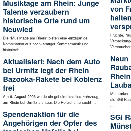
Musiktage am Rhein: Junge
von F
Talente verzaubern
halten
historische Orte rund um
versp
Neuwied
Früchte, Nü
Die "Musiktage am Rhein" bieten eine einzigartige
Verpackunge
Kombination aus hochkarätiger Kammermusik und
Verbraucherz
historisch ...
Neun 
Aktualisiert: Nach dem Auto
Rauba
bei Urmitz legt der Rhein
Rhein
Bazooka-Rakete bei Koblenz
Laub
frei
Mit starken
Am 6. August 2026 wurde ein geheimnisvolles Fahrzeug
die SGi Rau
am Rhein bei Urmitz sichtbar. Die Polizei untersucht ...
...
Spendenaktion für die
SGi R
Angehörigen der Opfer des
Münst