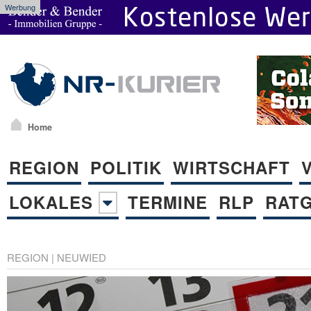
Werbung
Home
REGION
POLITIK
WIRTSCHAFT
LOKALES
TERMINE
RLP
RAT
REGION
|
NEUWIED