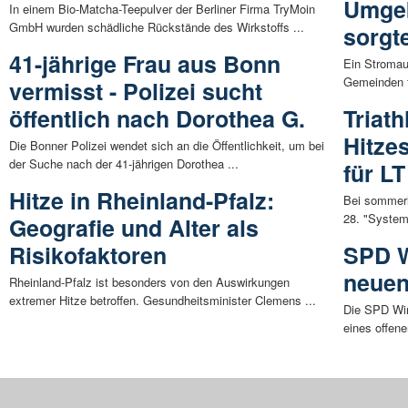
Umgeb
In einem Bio-Matcha-Teepulver der Berliner Firma TryMoin
GmbH wurden schädliche Rückstände des Wirkstoffs ...
sorgt
41-jährige Frau aus Bonn
Ein Stromau
Gemeinden f
vermisst - Polizei sucht
öffentlich nach Dorothea G.
Triath
Hitze
Die Bonner Polizei wendet sich an die Öffentlichkeit, um bei
der Suche nach der 41-jährigen Dorothea ...
für L
Hitze in Rheinland-Pfalz:
Bei sommerl
28. "Systemc
Geografie und Alter als
Risikofaktoren
SPD W
neuen
Rheinland-Pfalz ist besonders von den Auswirkungen
extremer Hitze betroffen. Gesundheitsminister Clemens ...
Die SPD Win
eines offene