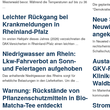
Westerwald bevor. Während die Temperaturen auf bis zu 36
Die geplant
...
"Demokratie 
Leichter Rückgang bei
Neue 
Krankmeldungen in
Neuwi
Rheinland-Pfalz
angek
Im ersten Halbjahr dieses Jahres (2026) verzeichneten die
In Neuwied 
DAK-Versicherten in Rheinland-Pfalz einen leichten ...
rechtsrhein
Schallschut
Niedrigwasser am Rhein:
Lkw-Fahrverbot an Sonn-
Austa
und Feiertagen aufgehoben
GKV-R
Klini
Das anhaltende Niedrigwasser des Rheins sorgt für
erhebliche Belastungen in den Lieferketten. Um die ...
Waldb
Warnung: Rückstände von
Im Marienha
kommunale V
Pflanzenschutzmitteln in Bio-
Matcha-Tee entdeckt
Strom