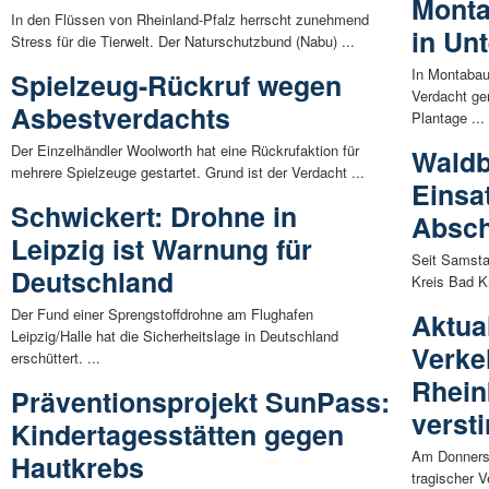
Monta
In den Flüssen von Rheinland-Pfalz herrscht zunehmend
in Un
Stress für die Tierwelt. Der Naturschutzbund (Nabu) ...
In Montabau
Spielzeug-Rückruf wegen
Verdacht ger
Asbestverdachts
Plantage ...
Der Einzelhändler Woolworth hat eine Rückrufaktion für
Waldb
mehrere Spielzeuge gestartet. Grund ist der Verdacht ...
Einsa
Schwickert: Drohne in
Absch
Leipzig ist Warnung für
Seit Samstag
Deutschland
Kreis Bad K
Der Fund einer Sprengstoffdrohne am Flughafen
Aktual
Leipzig/Halle hat die Sicherheitslage in Deutschland
Verke
erschüttert. ...
Rhein
Präventionsprojekt SunPass:
versti
Kindertagesstätten gegen
Am Donnersta
Hautkrebs
tragischer V