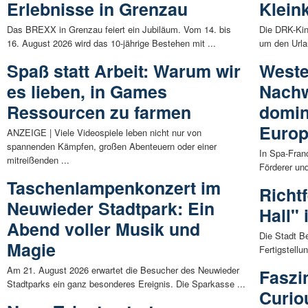
Erlebnisse in Grenzau
Klein
Das BREXX in Grenzau feiert ein Jubiläum. Vom 14. bis
Die DRK-Kin
16. August 2026 wird das 10-jährige Bestehen mit ...
um den Urlau
Spaß statt Arbeit: Warum wir
Weste
es lieben, in Games
Nachw
Ressourcen zu farmen
domin
Europ
ANZEIGE | Viele Videospiele leben nicht nur von
spannenden Kämpfen, großen Abenteuern oder einer
In Spa-Fran
mitreißenden ...
Förderer un
Taschenlampenkonzert im
Richt
Neuwieder Stadtpark: Ein
Hall" 
Abend voller Musik und
Die Stadt Be
Magie
Fertigstellu
Am 21. August 2026 erwartet die Besucher des Neuwieder
Faszi
Stadtparks ein ganz besonderes Ereignis. Die Sparkasse ...
Curio