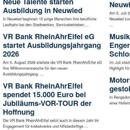
Neue Talente starten
Neuw
Ausbildung in Neuwied
Am 5. Juli 
In Neuwied beginnen 15 junge Menschen ihre berufliche
Neuwied zu
Laufbahn bei den Stadtwerken, Servicebetrieben ...
...
VR Bank RheinAhrEifel eG
Musik
startet Ausbildungsjahrgang
Enger
2026
Schlo
Am 5. August 2026 startete die VR Bank RheinAhrEifel eG
Im Juli sta
ihre Willkommenswoche für den neuen
Highlight fü
Ausbildungsjahrgang. ...
Motor
VR Bank RheinAhrEifel
gesto
spendet 15.000 Euro bei
In Rengsdorf
Jubiläums-VOR-TOUR der
einer Hofein
Hoffnung
Die VR Bank RheinAhrEifel setzt auch in diesem Jahr ihr
Engagement für krebskranke und hilfsbedürftige ...