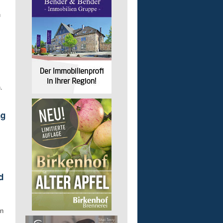
n
.
ng
d
en