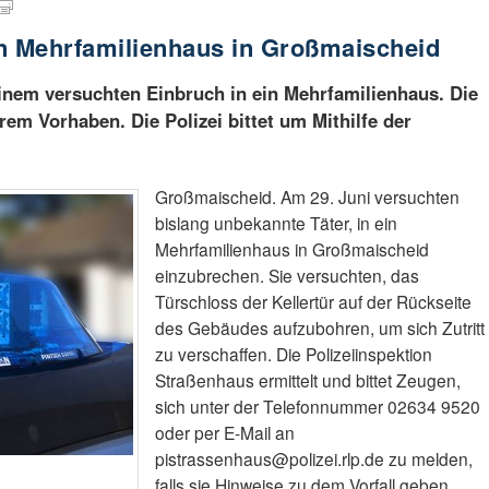
in Mehrfamilienhaus in Großmaischeid
inem versuchten Einbruch in ein Mehrfamilienhaus. Die
hrem Vorhaben. Die Polizei bittet um Mithilfe der
Großmaischeid. Am 29. Juni versuchten
bislang unbekannte Täter, in ein
Mehrfamilienhaus in Großmaischeid
einzubrechen. Sie versuchten, das
Türschloss der Kellertür auf der Rückseite
des Gebäudes aufzubohren, um sich Zutritt
zu verschaffen. Die Polizeiinspektion
Straßenhaus ermittelt und bittet Zeugen,
sich unter der Telefonnummer 02634 9520
oder per E-Mail an
pistrassenhaus@polizei.rlp.de zu melden,
falls sie Hinweise zu dem Vorfall geben