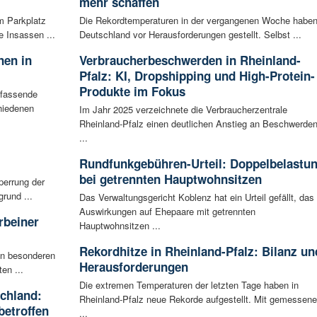
mehr schaffen
m Parkplatz
Die Rekordtemperaturen in der vergangenen Woche habe
 Insassen ...
Deutschland vor Herausforderungen gestellt. Selbst ...
nen in
Verbraucherbeschwerden in Rheinland-
Pfalz: KI, Dropshipping und High-Protein-
Produkte im Fokus
mfassende
hiedenen
Im Jahr 2025 verzeichnete die Verbraucherzentrale
Rheinland-Pfalz einen deutlichen Anstieg an Beschwerden
...
Rundfunkgebühren-Urteil: Doppelbelastu
bei getrennten Hauptwohnsitzen
perrung der
rund ...
Das Verwaltungsgericht Koblenz hat ein Urteil gefällt, das
Auswirkungen auf Ehepaare mit getrennten
rbeiner
Hauptwohnsitzen ...
Rekordhitze in Rheinland-Pfalz: Bilanz un
en besonderen
Herausforderungen
en ...
Die extremen Temperaturen der letzten Tage haben in
schland:
Rheinland-Pfalz neue Rekorde aufgestellt. Mit gemessen
betroffen
...