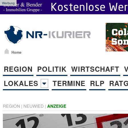
Werbung
Home
REGION
POLITIK
WIRTSCHAFT
LOKALES
TERMINE
RLP
RAT
REGION
|
NEUWIED
|
ANZEIGE