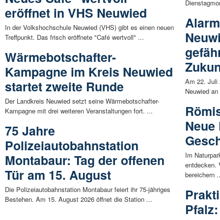
Dienstagmor
eröffnet in VHS Neuwied
Alarm
In der Volkshochschule Neuwied (VHS) gibt es einen neuen
Neuwi
Treffpunkt. Das frisch eröffnete "Café wertvoll" ...
gefäh
Wärmebotschafter-
Zukun
Kampagne im Kreis Neuwied
Am 22. Juli
startet zweite Runde
Neuwied an 
Der Landkreis Neuwied setzt seine Wärmebotschafter-
Römis
Kampagne mit drei weiteren Veranstaltungen fort. ...
Neue 
75 Jahre
Gesch
Polizeiautobahnstation
Im Naturpar
Montabaur: Tag der offenen
entdecken. 
Tür am 15. August
bereichern .
Die Polizeiautobahnstation Montabaur feiert ihr 75-jähriges
Prakt
Bestehen. Am 15. August 2026 öffnet die Station ...
Pfalz