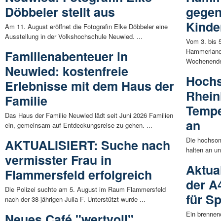
Döbbeler stellt aus
gegen
Kinde
Am 11. August eröffnet die Fotografin Elke Döbbeler eine
Ausstellung in der Volkshochschule Neuwied. ...
Vom 3. bis 5
Hammerland/
Familienabenteuer in
Wochenende
Neuwied: kostenfreie
Hochs
Erlebnisse mit dem Haus der
Rhein
Familie
Tempe
Das Haus der Familie Neuwied lädt seit Juni 2026 Familien
an
ein, gemeinsam auf Entdeckungsreise zu gehen. ...
Die hochsom
AKTUALISIERT: Suche nach
halten an u
vermisster Frau in
Aktua
Flammersfeld erfolgreich
der A
Die Polizei suchte am 5. August im Raum Flammersfeld
für S
nach der 38-jährigen Julia F. Unterstützt wurde ...
Ein brennen
Neues Café "wertvoll"