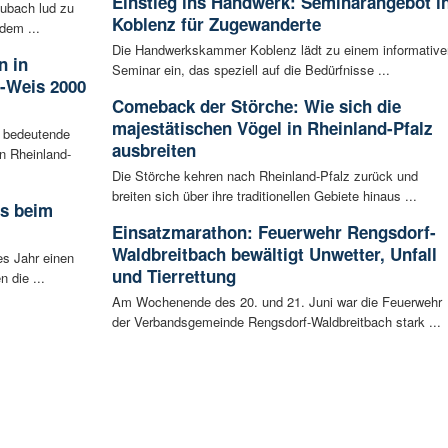
Einstieg ins Handwerk: Seminarangebot i
ubach lud zu
Koblenz für Zugewanderte
dem ...
Die Handwerkskammer Koblenz lädt zu einem informative
n in
Seminar ein, das speziell auf die Bedürfnisse ...
-Weis 2000
Comeback der Störche: Wie sich die
majestätischen Vögel in Rheinland-Pfalz
 bedeutende
ausbreiten
in Rheinland-
Die Störche kehren nach Rheinland-Pfalz zurück und
breiten sich über ihre traditionellen Gebiete hinaus ...
rs beim
Einsatzmarathon: Feuerwehr Rengsdorf-
Waldbreitbach bewältigt Unwetter, Unfall
es Jahr einen
und Tierrettung
 die ...
Am Wochenende des 20. und 21. Juni war die Feuerwehr
der Verbandsgemeinde Rengsdorf-Waldbreitbach stark ...