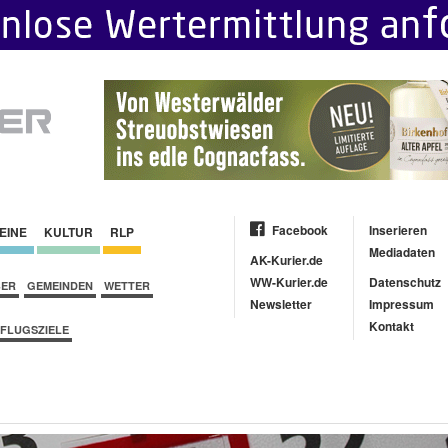
Facebook
Inserieren
EINE
KULTUR
RLP
Mediadaten
AK-Kurier.de
WW-Kurier.de
Datenschutz
BER
GEMEINDEN
WETTER
Newsletter
Impressum
Kontakt
FLUGSZIELE