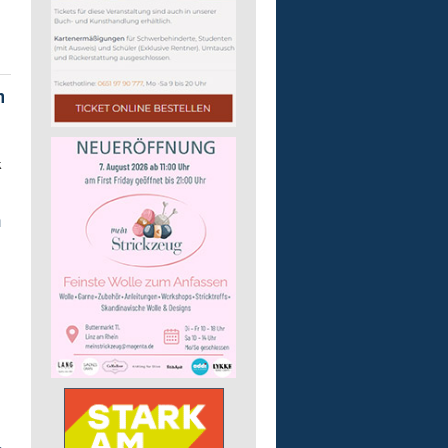
m
k
n