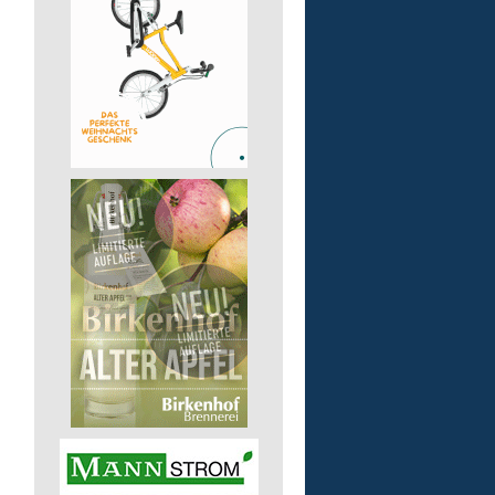
Bildungsbegleitung (m/
Lebenshilfe im Landkreis Altenk
GmbH
57610 Altenkirchen (Westerwald