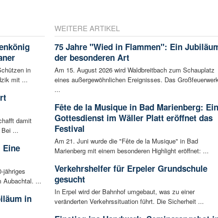
WEITERE ARTIKEL
enkönig
75 Jahre "Wied in Flammen": Ein Jubiläu
aner
der besonderen Art
Schützen in
Am 15. August 2026 wird Waldbreitbach zum Schauplatz
ik mit ...
eines außergewöhnlichen Ereignisses. Das Großfeuerwer
...
rt
Fête de la Musique in Bad Marienberg: Ei
Gottesdienst im Wäller Platt eröffnet das
hafft damit
Festival
Bei ...
Am 21. Juni wurde die "Fête de la Musique" in Bad
 Eine
Marienberg mit einem besonderen Highlight eröffnet: ...
Verkehrshelfer für Erpeler Grundschule
0-jähriges
gesucht
 Aubachtal. ...
In Erpel wird der Bahnhof umgebaut, was zu einer
iläum in
veränderten Verkehrssituation führt. Die Sicherheit ...