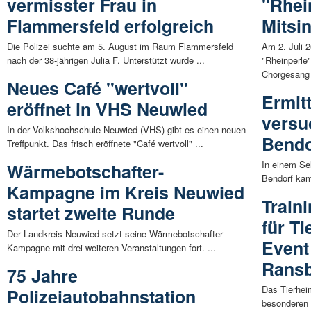
vermisster Frau in
"Rhei
Flammersfeld erfolgreich
Mitsi
Die Polizei suchte am 5. August im Raum Flammersfeld
Am 2. Juli 
nach der 38-jährigen Julia F. Unterstützt wurde ...
"Rheinperle"
Chorgesang 
Neues Café "wertvoll"
Ermit
eröffnet in VHS Neuwied
versu
In der Volkshochschule Neuwied (VHS) gibt es einen neuen
Bendo
Treffpunkt. Das frisch eröffnete "Café wertvoll" ...
In einem Se
Wärmebotschafter-
Bendorf kam
Kampagne im Kreis Neuwied
Train
startet zweite Runde
für Ti
Der Landkreis Neuwied setzt seine Wärmebotschafter-
Event
Kampagne mit drei weiteren Veranstaltungen fort. ...
Rans
75 Jahre
Das Tierhe
Polizeiautobahnstation
besonderen 