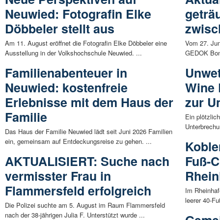
Neuwied: Fotografin Elke
geträ
Döbbeler stellt aus
zwisc
Am 11. August eröffnet die Fotografin Elke Döbbeler eine
Vom 27. Jun
Ausstellung in der Volkshochschule Neuwied. ...
GEDOK Bonn 
Familienabenteuer in
Unwet
Neuwied: kostenfreie
Wine 
Erlebnisse mit dem Haus der
zur U
Familie
Ein plötzli
Unterbrechun
Das Haus der Familie Neuwied lädt seit Juni 2026 Familien
ein, gemeinsam auf Entdeckungsreise zu gehen. ...
Koble
AKTUALISIERT: Suche nach
Fuß-C
vermisster Frau in
Rhein
Flammersfeld erfolgreich
Im Rheinhaf
leerer 40-Fu
Die Polizei suchte am 5. August im Raum Flammersfeld
nach der 38-jährigen Julia F. Unterstützt wurde ...
Gemei