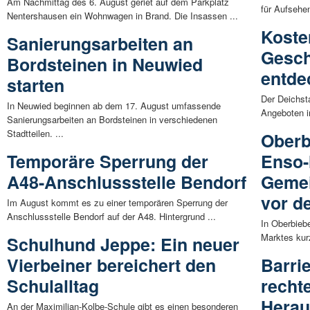
Am Nachmittag des 6. August geriet auf dem Parkplatz
für Aufsehen
Nentershausen ein Wohnwagen in Brand. Die Insassen ...
Koste
Sanierungsarbeiten an
Gesch
Bordsteinen in Neuwied
entde
starten
Der Deichst
In Neuwied beginnen ab dem 17. August umfassende
Angeboten i
Sanierungsarbeiten an Bordsteinen in verschiedenen
Stadtteilen. ...
Oberb
Temporäre Sperrung der
Enso-
A48-Anschlussstelle Bendorf
Gemei
vor d
Im August kommt es zu einer temporären Sperrung der
Anschlussstelle Bendorf auf der A48. Hintergrund ...
In Oberbieb
Marktes kur
Schulhund Jeppe: Ein neuer
Vierbeiner bereichert den
Barrie
Schulalltag
recht
Herau
An der Maximilian-Kolbe-Schule gibt es einen besonderen