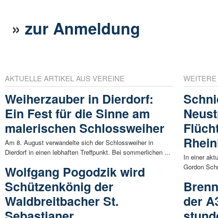
»
zur Anmeldung
AKTUELLE ARTIKEL AUS VEREINE
WEITERE
Weiherzauber in Dierdorf:
Schni
Ein Fest für die Sinne am
Neust
malerischen Schlossweiher
Flüch
Rhein
Am 8. August verwandelte sich der Schlossweiher in
Dierdorf in einen lebhaften Treffpunkt. Bei sommerlichen ...
In einer akt
Gordon Schn
Wolfgang Pogodzik wird
Schützenkönig der
Brenn
Waldbreitbacher St.
der A
Sebastianer
stund