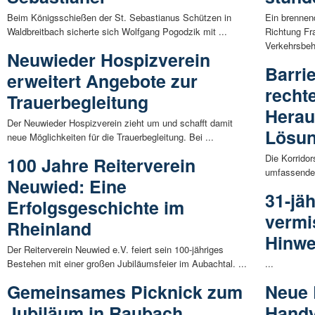
Beim Königsschießen der St. Sebastianus Schützen in
Ein brennend
Waldbreitbach sicherte sich Wolfgang Pogodzik mit ...
Richtung Fra
Verkehrsbeh
Neuwieder Hospizverein
Barrie
erweitert Angebote zur
recht
Trauerbegleitung
Herau
Der Neuwieder Hospizverein zieht um und schafft damit
Lösu
neue Möglichkeiten für die Trauerbegleitung. Bei ...
Die Korridor
100 Jahre Reiterverein
umfassende 
Neuwied: Eine
31-jä
Erfolgsgeschichte im
vermi
Rheinland
Hinwe
Der Reiterverein Neuwied e.V. feiert sein 100-jähriges
Bestehen mit einer großen Jubiläumsfeier im Aubachtal. ...
...
Gemeinsames Picknick zum
Neue 
Jubiläum in Raubach
Handy