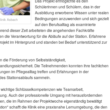
Das Projekt ermöglichte es den
Schülerinnen und Schülern, das in der
Ausbildung erworbene Wissen unter realen
Bedingungen anzuwenden und sich gezielt
Klinik Asbach
auf den Berufsalltag als examinierte
hrend dieser Zeit arbeiteten die angehenden Fachkräfte
n die Verantwortung für die Abläufe auf der Station. Erfahrene
rojekt im Hintergrund und standen bei Bedarf unterstützend zur
 die Förderung von Selbstständigkeit,
ndlungssicherheit. Die Teilnehmenden konnten ihre fachlichen
ngen im Pflegealltag treffen und Erfahrungen in der
 des Stationsablaufs sammeln.
t wichtige Schlüsselkompetenzen wie Teamarbeit,
zung. Auch der professionelle Umgang mit herausfordernden
en, die im Rahmen der Projektwoche eigenständig bewältigt
tation" schafft die Klinik eine praxisnahe Lernumgebung, die den