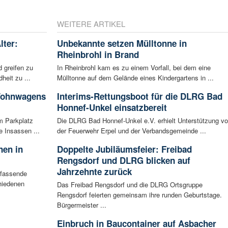
WEITERE ARTIKEL
lter:
Unbekannte setzen Mülltonne in
Rheinbrohl in Brand
 greifen zu
In Rheinbrohl kam es zu einem Vorfall, bei dem eine
eit zu ...
Mülltonne auf dem Gelände eines Kindergartens in ...
 Wohnwagens
Interims-Rettungsboot für die DLRG Bad
Honnef-Unkel einsatzbereit
m Parkplatz
Die DLRG Bad Honnef-Unkel e.V. erhielt Unterstützung v
 Insassen ...
der Feuerwehr Erpel und der Verbandsgemeinde ...
nen in
Doppelte Jubiläumsfeier: Freibad
Rengsdorf und DLRG blicken auf
Jahrzehnte zurück
mfassende
hiedenen
Das Freibad Rengsdorf und die DLRG Ortsgruppe
Rengsdorf feierten gemeinsam ihre runden Geburtstage.
Bürgermeister ...
Einbruch in Baucontainer auf Asbacher