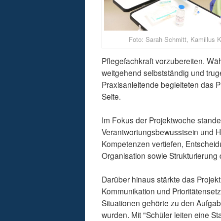
Foto: Sarah Schmitt, Kamillus 
Pflegefachkraft vorzubereiten. Wä
weitgehend selbstständig und truge
Praxisanleitende begleiteten das P
Seite.
Im Fokus der Projektwoche standen
Verantwortungsbewusstsein und Ha
Kompetenzen vertiefen, Entscheidu
Organisation sowie Strukturierung
Darüber hinaus stärkte das Projek
Kommunikation und Prioritätenset
Situationen gehörte zu den Aufgab
wurden. Mit "Schüler leiten eine S