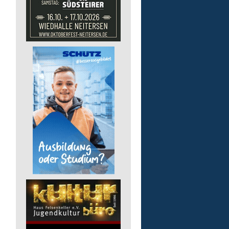
pädagogische Fachkraft
in Vollzeit
Lebenshilfe im Landkreis Altenk
GmbH
57518 Alsdorf