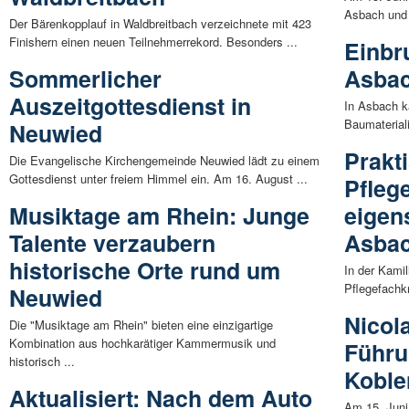
Asbach und 
Der Bärenkopplauf in Waldbreitbach verzeichnete mit 423
Finishern einen neuen Teilnehmerrekord. Besonders ...
Einbr
Sommerlicher
Asbac
Auszeitgottesdienst in
In Asbach k
Baumaterial
Neuwied
Prakt
Die Evangelische Kirchengemeinde Neuwied lädt zu einem
Gottesdienst unter freiem Himmel ein. Am 16. August ...
Pfleg
Musiktage am Rhein: Junge
eigen
Talente verzaubern
Asba
historische Orte rund um
In der Kami
Pflegefachkr
Neuwied
Nicol
Die "Musiktage am Rhein" bieten eine einzigartige
Kombination aus hochkarätiger Kammermusik und
Führu
historisch ...
Koble
Aktualisiert: Nach dem Auto
Am 15. Juni