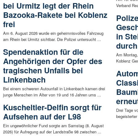
bei Urmitz legt der Rhein
Verband Rea
Bazooka-Rakete bei Koblenz
Polize
frei
Gesch
Am 6. August 2026 wurde ein geheimnisvolles Fahrzeug
in St
am Rhein bei Urmitz sichtbar. Die Polizei untersucht ...
durch
Spendenaktion für die
Am Montag, 
Angehörigen der Opfer des
Koblenz Ges
tragischen Unfalls bei
Autom
Linkenbach
Class
Bei einem schweren Autounfall in Linkenbach kamen drei
Baumb
junge Menschen im Alter von 19 und 16 Jahren ums ...
erneut
Kuscheltier-Delfin sorgt für
Drei Tage v
Aufsehen auf der L98
begeisterte
Ein ungewöhnlicher Fund sorgte am Samstag (8. August
2026) für Aufregung auf der Landstraße 98 zwischen ...