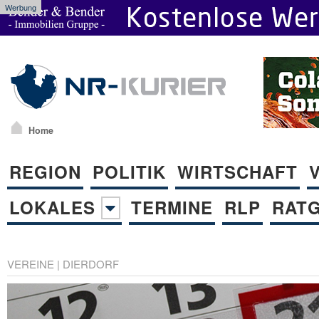
Werbung
Home
REGION
POLITIK
WIRTSCHAFT
LOKALES
TERMINE
RLP
RAT
VEREINE
|
DIERDORF