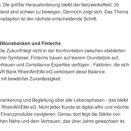
st. Die größte Herausforderung bleibt der Netzwerkeffekt: 35
chland sind schwer zu bewegen. Dennoch zeigt sich: Das Thema
daption ist der nächste entscheidende Schritt.
ditionsbanken und Fintechs
e Zukunft liegt nicht in der Konfrontation zwischen etablierten
hrer Symbiose. Fintechs bauen auf leerem Grundstück auf,
trauen und Compliance-Expertise verfügen - Faktoren, die sich
 VR Bank RheinAhrEifel eG verkörpert diese Balance:
mit bewährter Zuverlässigkeit.
erankerung und Begleitung über alle Lebensphasen - das bleibt
heinAhrEifel eG. Nicht jeder Kunde ist digital-affin und möchte
Finanzprodukte navigieren. Genau dort liegt die Stärke von
ichen Nähe und dem Vertrauen, das über Jahre gewachsen ist.