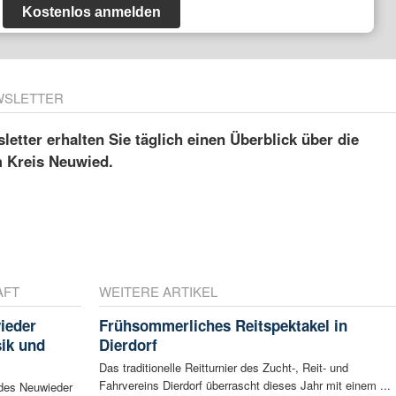
Kostenlos anmelden
WSLETTER
etter erhalten Sie täglich einen Überblick über die
m Kreis Neuwied.
AFT
WEITERE ARTIKEL
ieder
Frühsommerliches Reitspektakel in
sik und
Dierdorf
Das traditionelle Reitturnier des Zucht-, Reit- und
Fahrvereins Dierdorf überrascht dieses Jahr mit einem ...
 des Neuwieder