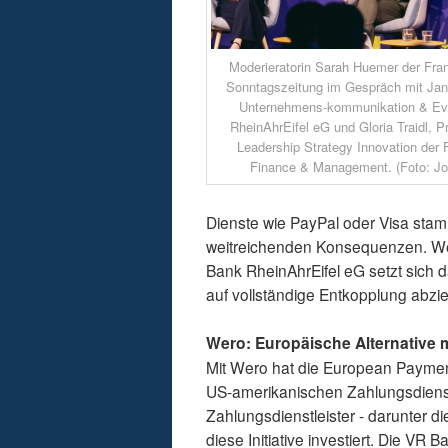
Moderieratorin Sarah Huemer der Fran
Sonntagszeitung im Gespräch mit Jan-
Unternehmens-kommunikation & Ev
RheinAhrEifel eG und Gloria Traidl,
Leadership Strategy Innovation der F
Finance & Management. (Foto: J
Dienste wie PayPal oder Visa stamm
weitreichenden Konsequenzen. Wer d
Bank RheinAhrEifel eG setzt sich d
auf vollständige Entkopplung abzie
Wero: Europäische Alternative m
Mit Wero hat die European Payments 
US-amerikanischen Zahlungsdiens
Zahlungsdienstleister - darunter d
diese Initiative investiert. Die VR