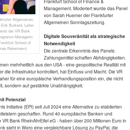
Frankfurt School of Finance &
Management. Moderiert wurde das Panel
von Sarah Huemer der Frankfurter
kfurter Allgemeinen
Allgemeinen Sonntagszeitung.
Erik Burkard, Leiter
ents der VR Bank
Digitale Souveränität als strategische
 Programm-Managerin
rankfurt School of
Notwendigkeit
onas Ratermann)
Die zentrale Erkenntnis des Panels:
Zahlungsmittel schaffen Abhängigkeiten.
en mehrheitlich aus den USA - eine geopolitische Realität mit
ie Infrastruktur kontrolliert, hat Einfluss und Macht. Die VR
aher für eine europäische Verhandlungsposition ein, die nicht
lt, sondern auf gestärkte Unabhängigkeit.
it Potenzial
Initiative (EPI) seit Juli 2024 eine Alternative zu etablierten
tleistern geschaffen. Rund 40 europäische Banken und
ie VR Bank RheinAhrEifel eG - haben über 200 Millionen Euro in
 Bank sieht in Wero eine vergleichbare Lösung zu PayPal, die