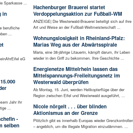
ie Sparkasse ...
Hachenburger Brauerei startet
 in
Verdoppelungsaktion zur Fußball-WM
ANZEIGE| Die Westerwald-Brauerei beteiligt sich auf ihre
Art und Weise an der Fußball-Weltmeisterschaft ...
 berufliche
ben ...
Wohnungslosigkeit in Rheinland-Pfalz:
et
Marias Weg aus der Abwärtsspirale
Maria, eine 38-jährige Litauerin, kämpft darum, ihr Leben
wieder in den Griff zu bekommen. Ihre Geschichte ...
einAhrEifel eG
Energienetze Mittelrhein lassen das
Mittelspannungs-Freileitungsnetz im
15.000
Westerwald überprüfen
der
Ab Montag, 15. Juni, werden Helikopterflüge über der
Region zwischen Eifel und Westerwald ausgeführt, ...
esem Jahr ihr
Nicole nörgelt . . . über blinden
ige ...
Aktionismus an der Grenze
chefin -
Plötzlich gibt es innerhalb Europas wieder Grenzkontrolle
im selben
– angeblich, um die illegale Migration einzudämmen. ...