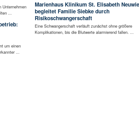
Marienhaus Klinikum St. Elisabeth Neuwi
en Unternehmen
begleitet Familie Siebke durch
ten ...
Risikoschwangerschaft
betrieb:
Eine Schwangerschaft verläuft zunächst ohne größere
m
Komplikationen, bis die Blutwerte alarmierend fallen. ...
ent um einen
rkannter ...