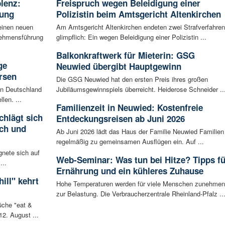
blenz:
Freispruch wegen Beleidigung einer
rung
Polizistin beim Amtsgericht Altenkirchen
einen neuen
Am Amtsgericht Altenkirchen endeten zwei Strafverfahren
rnehmensführung
glimpflich: Ein wegen Beleidigung einer Polizistin ...
Balkonkraftwerk für Mieterin: GSG
ge
Neuwied übergibt Hauptgewinn
rsen
Die GSG Neuwied hat den ersten Preis ihres großen
 in Deutschland
Jubiläumsgewinnspiels überreicht. Heiderose Schneider ..
len. ...
Familienzeit in Neuwied: Kostenfreie
chlägt sich
Entdeckungsreisen ab Juni 2026
ch und
Ab Juni 2026 lädt das Haus der Familie Neuwied Familien
regelmäßig zu gemeinsamen Ausflügen ein. Auf ...
gnete sich auf
Web-Seminar: Was tun bei Hitze? Tipps fü
...
Ernährung und ein kühleres Zuhause
ill" kehrt
Hohe Temperaturen werden für viele Menschen zunehme
zur Belastung. Die Verbraucherzentrale Rheinland-Pfalz ..
che "eat &
12. August ...