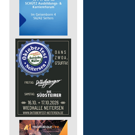
Auslieferungsfahrer/-in
für Mittagessen