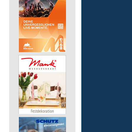
Lebenshilfe im Landkreis Altenk
GmbH
57537 Mittelhof