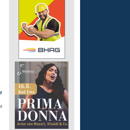
.
r
nd
.