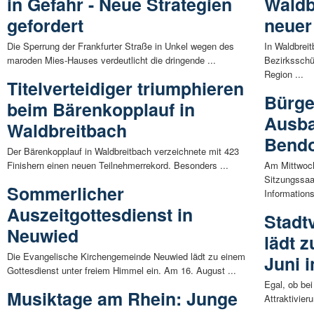
in Gefahr - Neue Strategien
Waldb
gefordert
neuer
Die Sperrung der Frankfurter Straße in Unkel wegen des
In Waldbreit
maroden Mies-Hauses verdeutlicht die dringende ...
Bezirksschü
Region ...
Titelverteidiger triumphieren
Bürge
beim Bärenkopplauf in
Ausba
Waldbreitbach
Bendo
Der Bärenkopplauf in Waldbreitbach verzeichnete mit 423
Finishern einen neuen Teilnehmerrekord. Besonders ...
Am Mittwoch
Sitzungssaa
Sommerlicher
Informations
Auszeitgottesdienst in
Stadt
Neuwied
lädt 
Die Evangelische Kirchengemeinde Neuwied lädt zu einem
Juni i
Gottesdienst unter freiem Himmel ein. Am 16. August ...
Egal, ob be
Musiktage am Rhein: Junge
Attraktivier