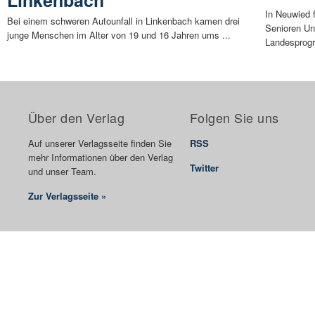
In Neuwied 
Bei einem schweren Autounfall in Linkenbach kamen drei
Senioren Uni
junge Menschen im Alter von 19 und 16 Jahren ums ...
Landesprog
Über den Verlag
Folgen Sie uns
Auf unserer Verlagsseite finden Sie
RSS
mehr Informationen über den Verlag
Twitter
und unser Team.
Zur Verlagsseite »