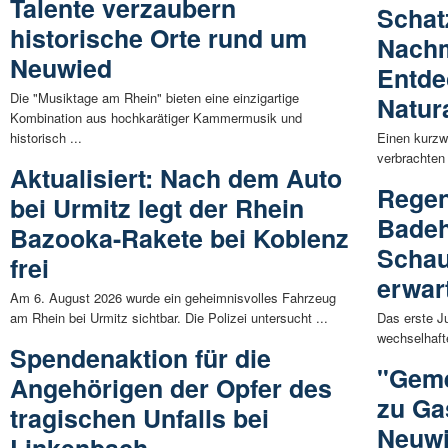
Talente verzaubern
Schat
historische Orte rund um
Nachm
Neuwied
Entde
Die "Musiktage am Rhein" bieten eine einzigartige
Natur
Kombination aus hochkarätiger Kammermusik und
historisch ...
Einen kurzw
verbrachten 
Aktualisiert: Nach dem Auto
Regen
bei Urmitz legt der Rhein
Badeh
Bazooka-Rakete bei Koblenz
Scha
frei
erwar
Am 6. August 2026 wurde ein geheimnisvolles Fahrzeug
am Rhein bei Urmitz sichtbar. Die Polizei untersucht ...
Das erste J
wechselhaft
Spendenaktion für die
"Geme
Angehörigen der Opfer des
zu Ga
tragischen Unfalls bei
Neuw
Linkenbach