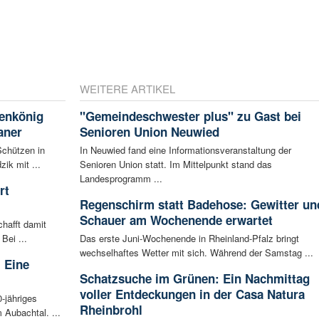
WEITERE ARTIKEL
enkönig
"Gemeindeschwester plus" zu Gast bei
aner
Senioren Union Neuwied
Schützen in
In Neuwied fand eine Informationsveranstaltung der
ik mit ...
Senioren Union statt. Im Mittelpunkt stand das
Landesprogramm ...
rt
Regenschirm statt Badehose: Gewitter un
Schauer am Wochenende erwartet
hafft damit
Bei ...
Das erste Juni-Wochenende in Rheinland-Pfalz bringt
wechselhaftes Wetter mit sich. Während der Samstag ...
 Eine
Schatzsuche im Grünen: Ein Nachmittag
voller Entdeckungen in der Casa Natura
0-jähriges
Rheinbrohl
 Aubachtal. ...