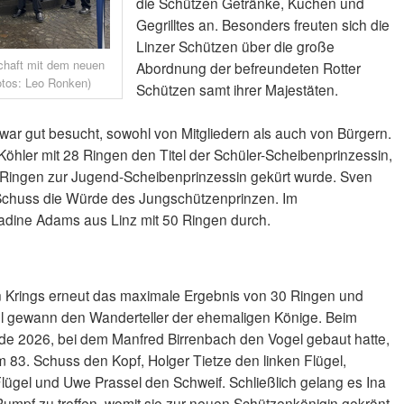
die Schützen Getränke, Kuchen und
Gegrilltes an. Besonders freuten sich die
Linzer Schützen über die große
schaft mit dem neuen
Abordnung der befreundeten Rotter
otos: Leo Ronken)
Schützen samt ihrer Majestäten.
war gut besucht, sowohl von Mitgliedern als auch von Bürgern.
öhler mit 28 Ringen den Titel der Schüler-Scheibenprinzessin,
Ringen zur Jugend-Scheibenprinzessin gekürt wurde. Sven
. Schuss die Würde des Jungschützenprinzen. Im
adine Adams aus Linz mit 50 Ringen durch.
in Krings erneut das maximale Ergebnis von 30 Ringen und
l gewann den Wanderteller der ehemaligen Könige. Beim
e 2026, bei dem Manfred Birrenbach den Vogel gebaut hatte,
 83. Schuss den Kopf, Holger Tietze den linken Flügel,
ügel und Uwe Prassel den Schweif. Schließlich gelang es Ina
umpf zu treffen, womit sie zur neuen Schützenkönigin gekrönt