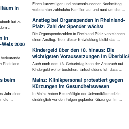
Einen kurzweiligen und naturverbundenen Nachmittag
iläum in
verbrachten zahlreiche Familien auf und rund um das ...
Anstieg bei Organspenden in Rheinland-
ubach lud zu
Pfalz: Zahl der Spender wächst
dem ...
Die Organspendezahlen in Rheinland-Pfalz verzeichnen
n in
einen Anstieg. Trotz dieser Entwicklung bleibt das ...
-Weis 2000
Kindergeld über den 18. hinaus: Die
wichtigsten Voraussetzungen im Überblic
 bedeutende
in Rheinland-
Auch nach dem 18. Geburtstag kann der Anspruch auf
Kindergeld weiter bestehen. Entscheidend ist, dass ...
rs beim
Mainz: Klinikpersonal protestiert gegen
Kürzungen im Gesundheitswesen
es Jahr einen
In Mainz haben Beschäftigte der Universitätsmedizin
 die ...
eindringlich vor den Folgen geplanter Kürzungen im ...