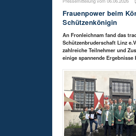
Pressemitteilung vom 06.06.2026
Frauenpower beim Kön
Schützenkönigin
An Fronleichnam fand das trad
Schützenbruderschaft Linz e.V
zahlreiche Teilnehmer und Zus
einige spannende Ergebnisse b