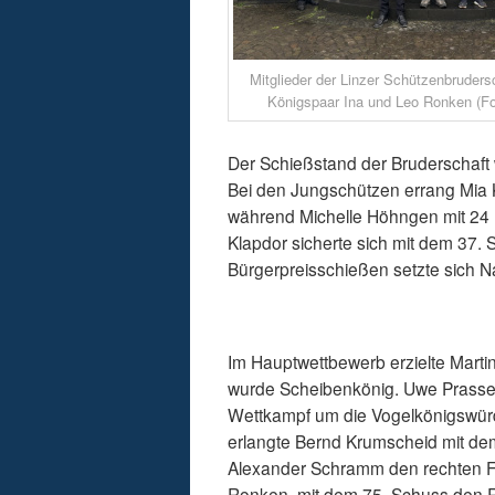
Mitglieder der Linzer Schützenbruder
Königspaar Ina und Leo Ronken (F
Der Schießstand der Bruderschaft 
Bei den Jungschützen errang Mia K
während Michelle Höhngen mit 24 
Klapdor sicherte sich mit dem 37
Bürgerpreisschießen setzte sich N
Im Hauptwettbewerb erzielte Mart
wurde Scheibenkönig. Uwe Prasse
Wettkampf um die Vogelkönigswürd
erlangte Bernd Krumscheid mit dem
Alexander Schramm den rechten Fl
Ronken, mit dem 75. Schuss den R