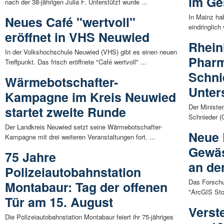
im Ge
nach der 38-jährigen Julia F. Unterstützt wurde ...
In Mainz ha
Neues Café "wertvoll"
eindringlich
eröffnet in VHS Neuwied
Rhein
In der Volkshochschule Neuwied (VHS) gibt es einen neuen
Pharm
Treffpunkt. Das frisch eröffnete "Café wertvoll" ...
Schni
Wärmebotschafter-
Unter
Kampagne im Kreis Neuwied
Der Ministe
startet zweite Runde
Schnieder (C
Der Landkreis Neuwied setzt seine Wärmebotschafter-
Neue 
Kampagne mit drei weiteren Veranstaltungen fort. ...
Gewäs
75 Jahre
an de
Polizeiautobahnstation
Das Forschu
Montabaur: Tag der offenen
"ArcGIS Stor
Tür am 15. August
Verst
Die Polizeiautobahnstation Montabaur feiert ihr 75-jähriges