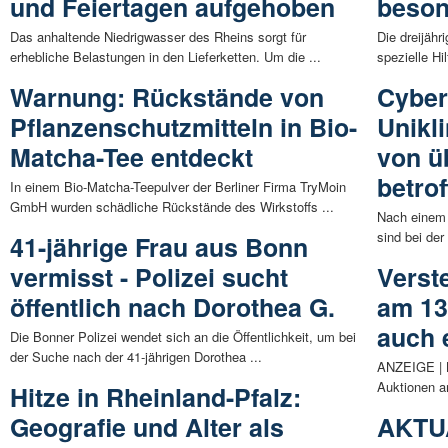
und Feiertagen aufgehoben
beso
Das anhaltende Niedrigwasser des Rheins sorgt für
Die dreijähr
erhebliche Belastungen in den Lieferketten. Um die ...
spezielle Hi
Warnung: Rückstände von
Cyber
Pflanzenschutzmitteln in Bio-
Unikl
Matcha-Tee entdeckt
von ü
betro
In einem Bio-Matcha-Teepulver der Berliner Firma TryMoin
GmbH wurden schädliche Rückstände des Wirkstoffs ...
Nach einem C
sind bei der
41-jährige Frau aus Bonn
vermisst - Polizei sucht
Verst
öffentlich nach Dorothea G.
am 13
auch 
Die Bonner Polizei wendet sich an die Öffentlichkeit, um bei
der Suche nach der 41-jährigen Dorothea ...
ANZEIGE | Be
Auktionen a
Hitze in Rheinland-Pfalz:
Geografie und Alter als
AKTUA