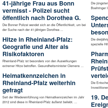
41-jährige Frau aus Bonn
Die jüngste
Boehringer I
vermisst - Polizei sucht
öffentlich nach Dorothea G.
Spend
Unter
Die Bonner Polizei wendet sich an die Öffentlichkeit, um bei
der Suche nach der 41-jährigen Dorothea ...
beso
Hitze in Rheinland-Pfalz:
Die dreijähr
spezielle Hi
Geografie und Alter als
Risikofaktoren
Pharm
Rhein
Rheinland-Pfalz ist besonders von den Auswirkungen
extremer Hitze betroffen. Gesundheitsminister Clemens ...
Prüfs
Heimatkennzeichen in
vertei
Rheinland-Pfalz weiterhin
Die Entsche
Investitione
gefragt
19. De
Seit der Wiedereinführung von Heimatkennzeichen im Jahr
2012 sind diese in Rheinland-Pfalz äußerst beliebt. ...
Ereig