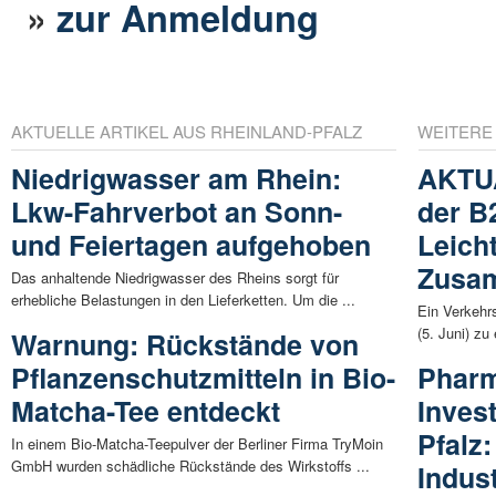
»
zur Anmeldung
AKTUELLE ARTIKEL AUS RHEINLAND-PFALZ
WEITERE
Niedrigwasser am Rhein:
AKTUA
Lkw-Fahrverbot an Sonn-
der B
und Feiertagen aufgehoben
Leich
Zusa
Das anhaltende Niedrigwasser des Rheins sorgt für
erhebliche Belastungen in den Lieferketten. Um die ...
Ein Verkehrs
(5. Juni) zu
Warnung: Rückstände von
Pflanzenschutzmitteln in Bio-
Pharm
Matcha-Tee entdeckt
Invest
Pfalz:
In einem Bio-Matcha-Teepulver der Berliner Firma TryMoin
GmbH wurden schädliche Rückstände des Wirkstoffs ...
Indust