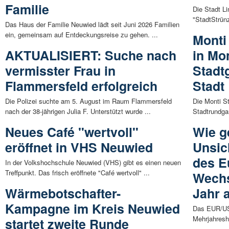
Familie
Die Stadt L
"StadtStrünz
Das Haus der Familie Neuwied lädt seit Juni 2026 Familien
ein, gemeinsam auf Entdeckungsreise zu gehen. ...
Monti 
AKTUALISIERT: Suche nach
in Mo
vermisster Frau in
Stadt
Flammersfeld erfolgreich
Stadt
Die Polizei suchte am 5. August im Raum Flammersfeld
Die Monti St
nach der 38-jährigen Julia F. Unterstützt wurde ...
Stadtrundgan
Neues Café "wertvoll"
Wie g
eröffnet in VHS Neuwied
Unsich
des E
In der Volkshochschule Neuwied (VHS) gibt es einen neuen
Treffpunkt. Das frisch eröffnete "Café wertvoll" ...
Wechs
Wärmebotschafter-
Jahr a
Kampagne im Kreis Neuwied
Das EUR/USD
Mehrjahresh
startet zweite Runde