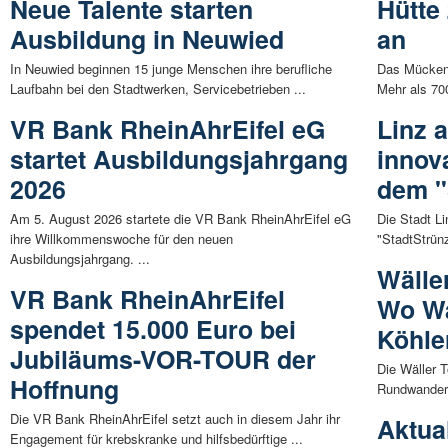
Neue Talente starten
Hütte
Ausbildung in Neuwied
an
In Neuwied beginnen 15 junge Menschen ihre berufliche
Das Mückenfe
Laufbahn bei den Stadtwerken, Servicebetrieben ...
Mehr als 70
VR Bank RheinAhrEifel eG
Linz 
startet Ausbildungsjahrgang
innov
2026
dem "
Am 5. August 2026 startete die VR Bank RheinAhrEifel eG
Die Stadt L
ihre Willkommenswoche für den neuen
"StadtStrünz
Ausbildungsjahrgang. ...
Wälle
VR Bank RheinAhrEifel
Wo Wa
spendet 15.000 Euro bei
Köhle
Jubiläums-VOR-TOUR der
Die Wäller T
Hoffnung
Rundwanderu
Die VR Bank RheinAhrEifel setzt auch in diesem Jahr ihr
Aktua
Engagement für krebskranke und hilfsbedürftige ...