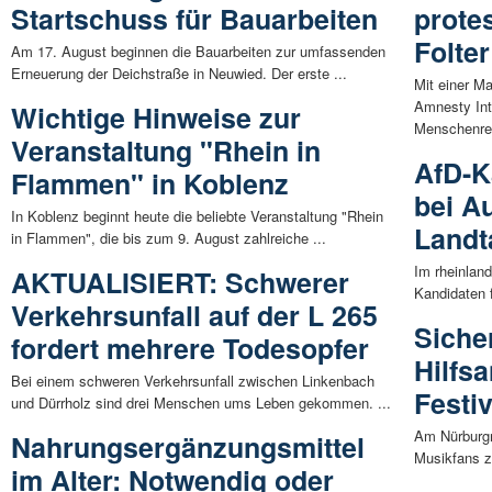
Startschuss für Bauarbeiten
prote
Folter
Am 17. August beginnen die Bauarbeiten zur umfassenden
Erneuerung der Deichstraße in Neuwied. Der erste ...
Mit einer M
Amnesty Int
Wichtige Hinweise zur
Menschenrec
Veranstaltung "Rhein in
AfD-K
Flammen" in Koblenz
bei A
In Koblenz beginnt heute die beliebte Veranstaltung "Rhein
Landt
in Flammen", die bis zum 9. August zahlreiche ...
Im rheinland
AKTUALISIERT: Schwerer
Kandidaten 
Verkehrsunfall auf der L 265
Siche
fordert mehrere Todesopfer
Hilfs
Bei einem schweren Verkehrsunfall zwischen Linkenbach
Festi
und Dürrholz sind drei Menschen ums Leben gekommen. ...
Am Nürburg
Nahrungsergänzungsmittel
Musikfans z
im Alter: Notwendig oder