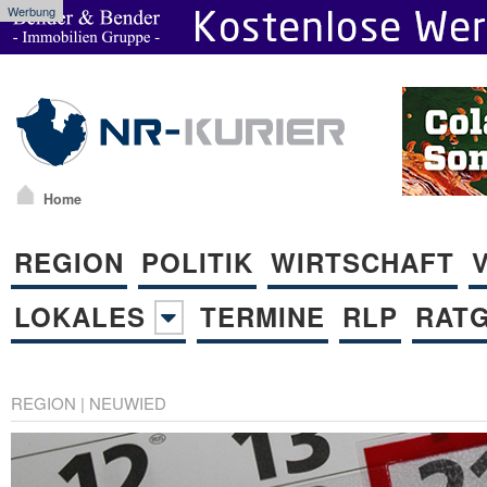
Werbung
Home
REGION
POLITIK
WIRTSCHAFT
LOKALES
TERMINE
RLP
RAT
REGION
|
NEUWIED