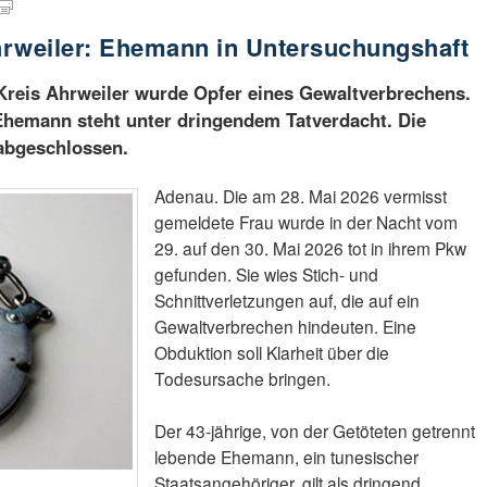
hrweiler: Ehemann in Untersuchungshaft
Kreis Ahrweiler wurde Opfer eines Gewaltverbrechens.
 Ehemann steht unter dringendem Tatverdacht. Die
 abgeschlossen.
Adenau. Die am 28. Mai 2026 vermisst
gemeldete Frau wurde in der Nacht vom
29. auf den 30. Mai 2026 tot in ihrem Pkw
gefunden. Sie wies Stich- und
Schnittverletzungen auf, die auf ein
Gewaltverbrechen hindeuten. Eine
Obduktion soll Klarheit über die
Todesursache bringen.
Der 43-jährige, von der Getöteten getrennt
lebende Ehemann, ein tunesischer
Staatsangehöriger, gilt als dringend