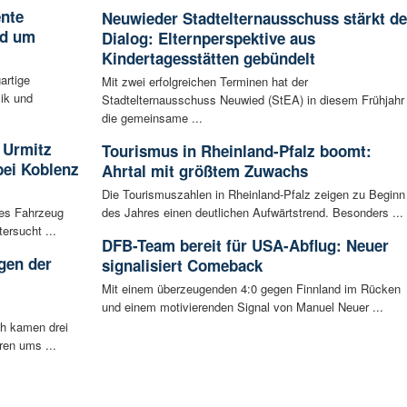
ente
Neuwieder Stadtelternausschuss stärkt d
nd um
Dialog: Elternperspektive aus
Kindertagesstätten gebündelt
artige
Mit zwei erfolgreichen Terminen hat der
ik und
Stadtelternausschuss Neuwied (StEA) in diesem Frühjahr
die gemeinsame ...
 Urmitz
Tourismus in Rheinland-Pfalz boomt:
bei Koblenz
Ahrtal mit größtem Zuwachs
Die Tourismuszahlen in Rheinland-Pfalz zeigen zu Beginn
les Fahrzeug
des Jahres einen deutlichen Aufwärtstrend. Besonders ...
ersucht ...
DFB-Team bereit für USA-Abflug: Neuer
gen der
signalisiert Comeback
i
Mit einem überzeugenden 4:0 gegen Finnland im Rücken
und einem motivierenden Signal von Manuel Neuer ...
ch kamen drei
ren ums ...