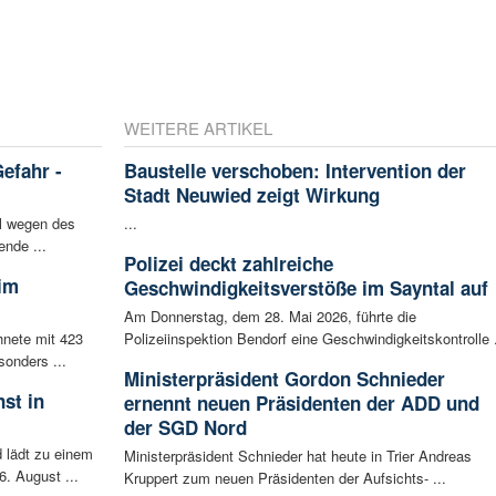
WEITERE ARTIKEL
efahr -
Baustelle verschoben: Intervention der
Stadt Neuwied zeigt Wirkung
el wegen des
...
ende ...
Polizei deckt zahlreiche
eim
Geschwindigkeitsverstöße im Sayntal auf
Am Donnerstag, dem 28. Mai 2026, führte die
hnete mit 423
Polizeiinspektion Bendorf eine Geschwindigkeitskontrolle .
sonders ...
Ministerpräsident Gordon Schnieder
st in
ernennt neuen Präsidenten der ADD und
der SGD Nord
 lädt zu einem
Ministerpräsident Schnieder hat heute in Trier Andreas
. August ...
Kruppert zum neuen Präsidenten der Aufsichts- ...