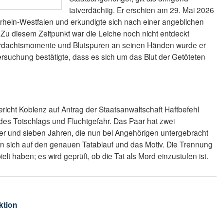
tatverdächtig. Er erschien am 29. Mai 2026
ordrhein-Westfalen und erkundigte sich nach einer angeblichen
Zu diesem Zeitpunkt war die Leiche noch nicht entdeckt
rdachtsmomente und Blutspuren an seinen Händen wurde er
rsuchung bestätigte, dass es sich um das Blut der Getöteten
richt Koblenz auf Antrag der Staatsanwaltschaft Haftbefehl
es Totschlags und Fluchtgefahr. Das Paar hat zwei
er und sieben Jahren, die nun bei Angehörigen untergebracht
ren sich auf den genauen Tatablauf und das Motiv. Die Trennung
lt haben; es wird geprüft, ob die Tat als Mord einzustufen ist.
ktion