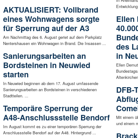
In Rheinland
Entwicklung:
AKTUALISIERT: Vollbrand
eines Wohnwagens sorgte
Ellen
für Sperrung auf der A3
40.00
Bunde
Am Nachmittag des 6. August geriet auf dem Parkplatz
Nentershausen ein Wohnwagen in Brand. Die Insassen ...
des L
Sanierungsarbeiten an
in Ne
Bordsteinen in Neuwied
Ellen Demut
Bundestagsa
starten
Altenkirchen
In Neuwied beginnen ab dem 17. August umfassende
DFB-T
Sanierungsarbeiten an Bordsteinen in verschiedenen
Stadtteilen. ...
Abflug
Temporäre Sperrung der
Come
A48-Anschlussstelle Bendorf
Mit einem ü
und einem m
Im August kommt es zu einer temporären Sperrung der
Anschlussstelle Bendorf auf der A48. Hintergrund ...
Brack