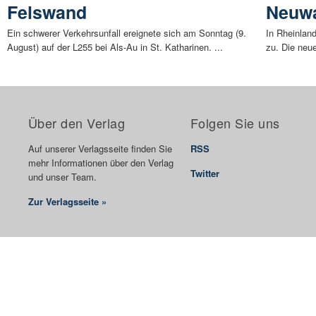
Felswand
Neuwa
Ein schwerer Verkehrsunfall ereignete sich am Sonntag (9.
In Rheinlan
August) auf der L255 bei Als-Au in St. Katharinen. ...
zu. Die neu
Über den Verlag
Folgen Sie uns
Auf unserer Verlagsseite finden Sie
RSS
mehr Informationen über den Verlag
Twitter
und unser Team.
Zur Verlagsseite »