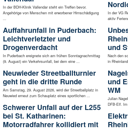
Nordi
In der BDH-Klinik Vallendar steht ein Treffen bevor.
Angehörige von Menschen mit erworbener Hirnschädigung
In der VG R
...
aktiv Ferie
Auffahrunfall in Puderbach:
Unbes
Leichtverletzter und
Rhein
Drogenverdacht
und S
In Puderbach ereignete sich am frühen Sonntagnachmittag
Nach den s
(9. August) ein Verkehrsunfall, bei dem eine ...
in Rheinland
Neuwieder Streetballturnier
Nagel
geht in die dritte Runde
und E
WM
Am Samstag, 29. August 2026, wird der Streetballplatz in
Neuwied erneut zum Schauplatz eines sportlichen ...
Julian Nage
DFB-Elf. Im 
Schwerer Unfall auf der L255
bei St. Katharinen:
Elekt
Motorradfahrer kollidiert mit
Rhein