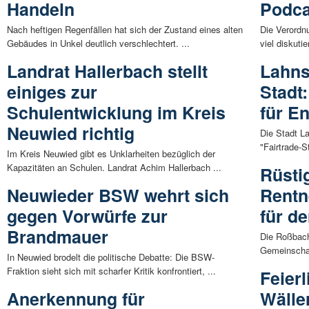
Handeln
Podca
Nach heftigen Regenfällen hat sich der Zustand eines alten
Die Verordnu
Gebäudes in Unkel deutlich verschlechtert. ...
viel diskuti
Landrat Hallerbach stellt
Lahnst
einiges zur
Stadt
Schulentwicklung im Kreis
für E
Neuwied richtig
Die Stadt L
"Fairtrade-St
Im Kreis Neuwied gibt es Unklarheiten bezüglich der
Kapazitäten an Schulen. Landrat Achim Hallerbach ...
Rüsti
Neuwieder BSW wehrt sich
Rentn
gegen Vorwürfe zur
für d
Brandmauer
Die Roßbach
Gemeinschaft
In Neuwied brodelt die politische Debatte: Die BSW-
Fraktion sieht sich mit scharfer Kritik konfrontiert, ...
Feier
Anerkennung für
Wälle