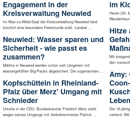
Engagement in der
im Kl
Kreisverwaltung Neuwied
Heute (30. M
Wanderfreun
Im Max-zu-Wied-Saal der Kreisverwaltung Neuwied fand
kürzlich eine besondere Feierstunde statt. Landrat ...
Hitze
Neuwied: Wasser sparen und
Gefah
Sicherheit - wie passt es
Maßna
zusammen?
Mit steigen
den menschl
Märkte in Neuwied werden schon seit Längerem mit
wassergefüllten Big-Packs abgesichert. Die sogenannten ...
Amy: 
Kopfschütteln in Rheinland-
Coon-
Pfalz über Merz' Umgang mit
Kusch
Schnieder
Lebe
Unruhe in der CDU: Bundeskanzler Friedrich Merz steht
Die 16-jähr
wegen seines Umgangs mit Verkehrsminister Patrick ...
verlernt: Mi