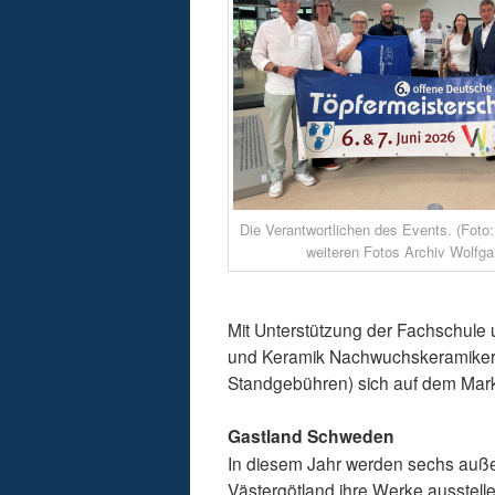
Die Verantwortlichen des Events. (Foto:
weiteren Fotos Archiv Wolfg
Mit Unterstützung der Fachschule
und Keramik Nachwuchskeramikern er
Standgebühren) sich auf dem Mark
Gastland Schweden
In diesem Jahr werden sechs auß
Västergötland ihre Werke ausstelle