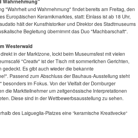
nd Wahrnehmung"
ng "Wahrheit und Wahrnehmung" findet bereits am Freitag, den
s Europäischen Keramikmarktes, statt: Einlass ist ab 18 Uhr,
e Laudatio hält der Kunsthistoriker und Direktor des Stadtmuseums
usikalische Begleitung übernimmt das Duo "Machbarschaft".
m Westerwald
rekt in der Marktzone, lockt beim Museumsfest mit vielen
seumscafé "Creativ" ist der Tisch mit sommerlichen Gerichten,
 gedeckt. Es gibt auch wieder die bekannte
e!". Passend zum Abschluss der Bauhaus-Ausstellung steht
 besonders im Fokus. Von der Vielfalt der Dornburger
en die Marktteilnehmer um zeitgenössische Interpretationen
ten. Diese sind in der Wettbewerbsausstellung zu sehen.
halb des Laigueglia-Platzes eine “keramische Kreativecke“