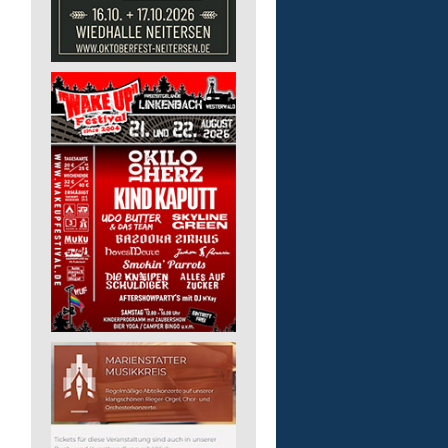
Gruppenleitung (m/w/d) 
Werkstatt
Lebenshilfe im Landkreis Altenk
GmbH
57632 Flammersfeld