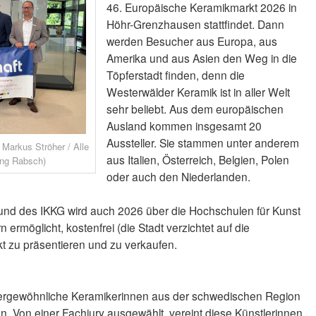
46. Europäische Keramikmarkt 2026 in
Höhr-Grenzhausen stattfindet. Dann
werden Besucher aus Europa, aus
Amerika und aus Asien den Weg in die
Töpferstadt finden, denn die
Westerwälder Keramik ist in aller Welt
sehr beliebt. Aus dem europäischen
Ausland kommen insgesamt 20
Aussteller. Sie stammen unter anderem
 Markus Ströher / Alle
aus Italien, Österreich, Belgien, Polen
ang Rabsch)
oder auch den Niederlanden.
 und des IKKG wird auch 2026 über die Hochschulen für Kunst
möglicht, kostenfrei (die Stadt verzichtet auf die
t zu präsentieren und zu verkaufen.
ergewöhnliche Keramikerinnen aus der schwedischen Region
n. Von einer Fachjury ausgewählt, vereint diese Künstlerinnen