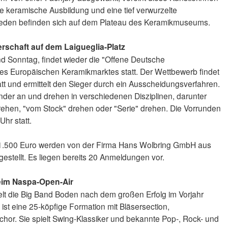
te keramische Ausbildung und eine tief verwurzelte
weden befinden sich auf dem Plateau des Keramikmuseums.
rschaft auf dem Laigueglia-Platz
d Sonntag, findet wieder die "Offene Deutsche
es Europäischen Keramikmarktes statt. Der Wettbewerb findet
t und ermittelt den Sieger durch ein Ausscheidungsverfahren.
der an und drehen in verschiedenen Disziplinen, darunter
hen, "vom Stock" drehen oder "Serie" drehen. Die Vorrunden
Uhr statt.
 1.500 Euro werden von der Firma Hans Wolbring GmbH aus
stellt. Es liegen bereits 20 Anmeldungen vor.
eim Naspa-Open-Air
lt die Big Band Boden nach dem großen Erfolg im Vorjahr
 ist eine 25-köpfige Formation mit Bläsersection,
r. Sie spielt Swing-Klassiker und bekannte Pop-, Rock- und