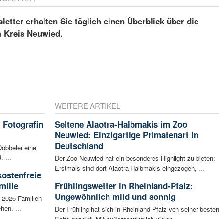
etter erhalten Sie täglich einen Überblick über die
m Kreis Neuwied.
WEITERE ARTIKEL
 Fotografin
Seltene Alaotra-Halbmakis im Zoo
Neuwied: Einzigartige Primatenart in
Deutschland
Döbbeler eine
 ...
Der Zoo Neuwied hat ein besonderes Highlight zu bieten:
Erstmals sind dort Alaotra-Halbmakis eingezogen, ...
kostenfreie
milie
Frühlingswetter in Rheinland-Pfalz:
Ungewöhnlich mild und sonnig
i 2026 Familien
hen. ...
Der Frühling hat sich in Rheinland-Pfalz von seiner besten
Seite gezeigt. Mit außergewöhnlich vielen ...