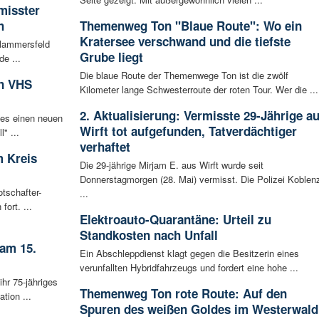
misster
h
Themenweg Ton "Blaue Route": Wo ein
Kratersee verschwand und die tiefste
Flammersfeld
Grube liegt
de ...
Die blaue Route der Themenwege Ton ist die zwölf
in VHS
Kilometer lange Schwesterroute der roten Tour. Wer die ...
2. Aktualisierung: Vermisste 29-Jährige a
 es einen neuen
Wirft tot aufgefunden, Tatverdächtiger
" ...
verhaftet
 Kreis
Die 29-jährige Mirjam E. aus Wirft wurde seit
Donnerstagmorgen (28. Mai) vermisst. Die Polizei Koblen
tschafter-
...
ort. ...
Elektroauto-Quarantäne: Urteil zu
Standkosten nach Unfall
 am 15.
Ein Abschleppdienst klagt gegen die Besitzerin eines
verunfallten Hybridfahrzeugs und fordert eine hohe ...
ihr 75-jähriges
Themenweg Ton rote Route: Auf den
tion ...
Spuren des weißen Goldes im Westerwald