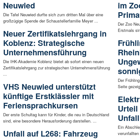
Neuwied
im Zo
Prima
Die Tafel Neuwied durfte sich zum dritten Mal über eine
großzügige Spende der Schaustellerfamilie Meyer ...
Der Zoo Neu
Erstmals si
Neuer Zertifikatslehrgang in
Koblenz: Strategische
Frühl
Unternehmensführung
Rhein
Ungew
Die IHK-Akademie Koblenz bietet ab sofort einen neuen
Zertifikatslehrgang zur strategischen Unternehmensführung
sonni
...
Der Frühling
VHS Neuwied unterstützt
Seite gezeig
künftige Erstklässler mit
Elekt
Feriensprachkursen
Urtei
Der erste Schultag kann für Kinder, die neu in Deutschland
Unfall
sind, eine besondere Herausforderung darstellen. ...
Ein Abschle
Unfall auf L268: Fahrzeug
verunfallten