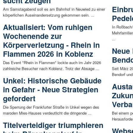
sucht Zeugen
Einbr
Am Samstagabend soll es am Bahnhof in Neuwied zu einer
körperlichen Auseinandersetzung gekommen sein. ...
Pedel
Aktualisiert: Vom ruhigen
In Roßbach/
Mehrfamilie
Wochenende zur
...
Körperverletzung - Rhein in
Neue 
Flammen 2026 in Koblenz
Bendo
Das Event "Rhein in Flammen" lockte auch im Jahr 2026
zahlreiche Besucher nach Koblenz. Trotz der Absage ...
Seit März 2
Bendorf und
Unkel: Historische Gebäude
Austa
in Gefahr - Neue Strategien
Zukun
gefordert
Verba
Die Sperrung der Frankfurter Straße in Unkel wegen des
maroden Mies-Hauses verdeutlicht die dringende ...
Bei einem p
Herausforde
Titelverteidiger triumphieren
Webse