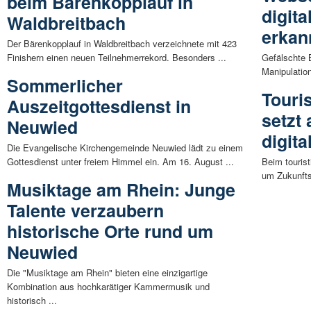
beim Bärenkopplauf in
digit
Waldbreitbach
erkan
Der Bärenkopplauf in Waldbreitbach verzeichnete mit 423
Finishern einen neuen Teilnehmerrekord. Besonders ...
Gefälschte B
Manipulatio
Sommerlicher
Touri
Auszeitgottesdienst in
setzt
Neuwied
digita
Die Evangelische Kirchengemeinde Neuwied lädt zu einem
Gottesdienst unter freiem Himmel ein. Am 16. August ...
Beim tourist
um Zukunftsf
Musiktage am Rhein: Junge
Talente verzaubern
historische Orte rund um
Neuwied
Die "Musiktage am Rhein" bieten eine einzigartige
Kombination aus hochkarätiger Kammermusik und
historisch ...