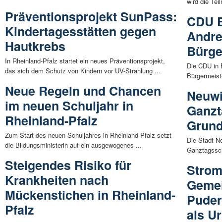
wird die Tei
Präventionsprojekt SunPass:
CDU E
Kindertagesstätten gegen
Andre
Hautkrebs
Bürge
In Rheinland-Pfalz startet ein neues Präventionsprojekt,
Die CDU in E
das sich dem Schutz von Kindern vor UV-Strahlung ...
Bürgermeist
Neue Regeln und Chancen
Neuwi
im neuen Schuljahr in
Ganzt
Rheinland-Pfalz
Grund
Zum Start des neuen Schuljahres in Rheinland-Pfalz setzt
Die Stadt Ne
die Bildungsministerin auf ein ausgewogenes ...
Ganztagssch
Steigendes Risiko für
Strom
Krankheiten nach
Geme
Mückenstichen in Rheinland-
Puder
Pfalz
als U