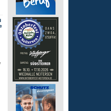
d
e
r