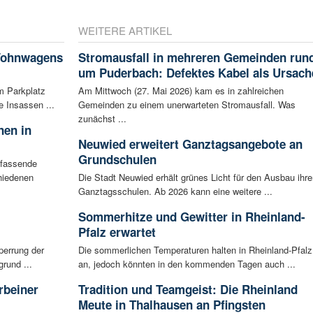
WEITERE ARTIKEL
 Wohnwagens
Stromausfall in mehreren Gemeinden run
um Puderbach: Defektes Kabel als Ursach
m Parkplatz
Am Mittwoch (27. Mai 2026) kam es in zahlreichen
 Insassen ...
Gemeinden zu einem unerwarteten Stromausfall. Was
zunächst ...
nen in
Neuwied erweitert Ganztagsangebote an
Grundschulen
mfassende
hiedenen
Die Stadt Neuwied erhält grünes Licht für den Ausbau ihre
Ganztagsschulen. Ab 2026 kann eine weitere ...
Sommerhitze und Gewitter in Rheinland-
Pfalz erwartet
perrung der
Die sommerlichen Temperaturen halten in Rheinland-Pfalz
rund ...
an, jedoch könnten in den kommenden Tagen auch ...
rbeiner
Tradition und Teamgeist: Die Rheinland
Meute in Thalhausen an Pfingsten