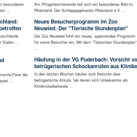
en besonderen
Am Pfingstwochenende bot sich ein besonderes Bild im
en ...
Rheinland: Der Schleppjagdverein Rheinland e.V. ...
schland:
Neues Besucherprogramm im Zoo
betroffen
Neuwied: Der "Tierische Stundenplan"
eutschlands
Der Zoo Neuwied führt ein neues, spannendes Programm
r Süden ...
für seine Besucher ein. Mit dem "Tierischen Stundenplan"
...
Häufung in der VG Puderbach: Vorsicht vo
nd
betrügerischen Schockanrufen aus Klinik
In den letzten Wochen häufen sich Berichte über
onomie-Fans die
betrügerische Anrufe, bei denen sich Unbekannte als
iel ...
Klinikmitarbeitende ...