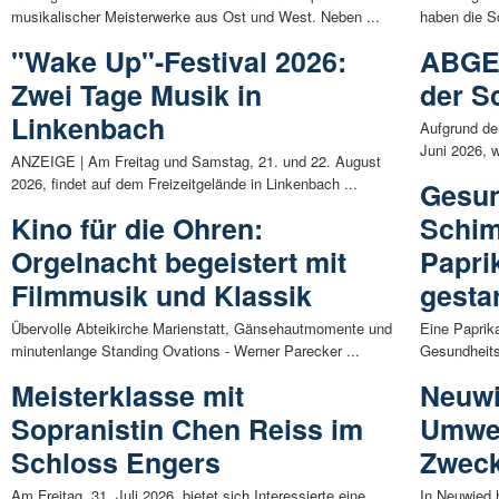
musikalischer Meisterwerke aus Ost und West. Neben ...
haben die S
"Wake Up"-Festival 2026:
ABGES
Zwei Tage Musik in
der S
Linkenbach
Aufgrund de
Juni 2026, 
ANZEIGE | Am Freitag und Samstag, 21. und 22. August
2026, findet auf dem Freizeitgelände in Linkenbach ...
Gesun
Kino für die Ohren:
Schim
Orgelnacht begeistert mit
Papri
Filmmusik und Klassik
gestar
Übervolle Abteikirche Marienstatt, Gänsehautmomente und
Eine Paprik
minutenlange Standing Ovations - Werner Parecker ...
Gesundheits
Meisterklasse mit
Neuwi
Sopranistin Chen Reiss im
Umwel
Schloss Engers
Zwec
Am Freitag, 31. Juli 2026, bietet sich Interessierte eine
In Neuwied