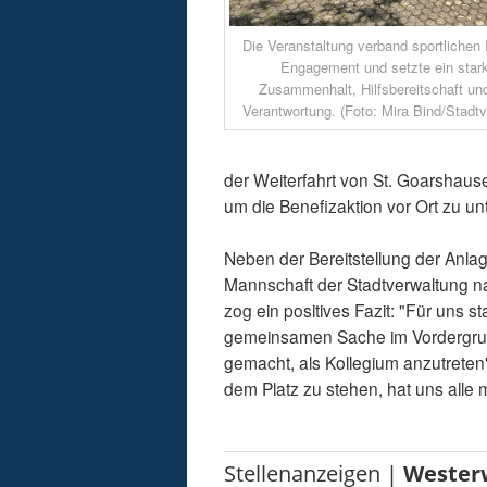
Die Veranstaltung verband sportlichen
Engagement und setzte ein stark
Zusammenhalt, Hilfsbereitschaft und
Verantwortung. (Foto: Mira Bind/Stadt
der Weiterfahrt von St. Goarshause
um die Benefizaktion vor Ort zu un
Neben der Bereitstellung der Anlag
Mannschaft der Stadtverwaltung na
zog ein positives Fazit: "Für uns
gemeinsamen Sache im Vordergrun
gemacht, als Kollegium anzutreten
dem Platz zu stehen, hat uns alle mo
Stellenanzeigen |
Wester