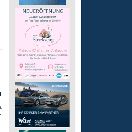
g
8.
.