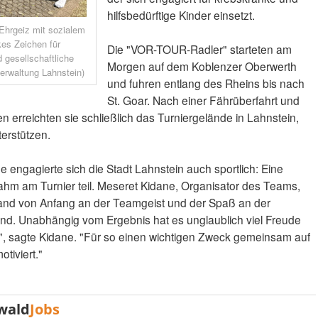
hilfsbedürftige Kinder einsetzt.
 Ehrgeiz mit sozialem
es Zeichen für
Die "VOR-TOUR-Radler" starteten am
 gesellschaftliche
Morgen auf dem Koblenzer Oberwerth
verwaltung Lahnstein)
und fuhren entlang des Rheins bis nach
St. Goar. Nach einer Fährüberfahrt und
n erreichten sie schließlich das Turniergelände in Lahnstein,
terstützen.
e engagierte sich die Stadt Lahnstein auch sportlich: Eine
hm am Turnier teil. Meseret Kidane, Organisator des Teams,
 stand von Anfang an der Teamgeist und der Spaß an der
d. Unabhängig vom Ergebnis hat es unglaublich viel Freude
", sagte Kidane. "Für so einen wichtigen Zweck gemeinsam auf
tiviert."
wald
Jobs