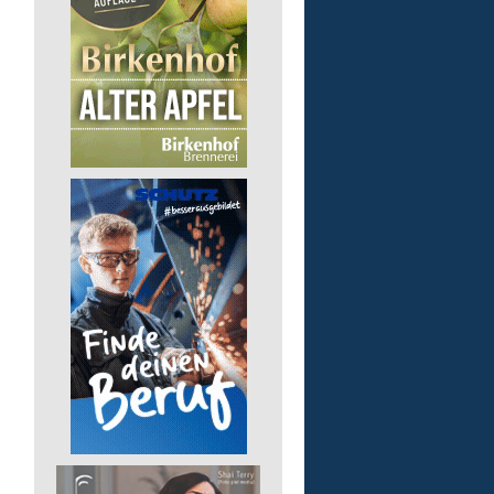
pädagogische Fachkraft
in Teilzeit
Lebenshilfe im Landkreis Altenk
GmbH
57537 Wissen