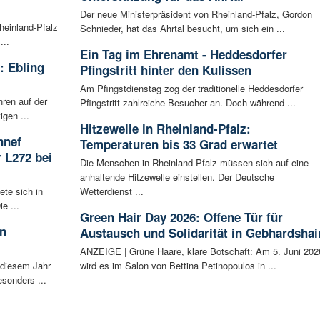
Der neue Ministerpräsident von Rheinland-Pfalz, Gordon
heinland-Pfalz
Schnieder, hat das Ahrtal besucht, um sich ein ...
...
Ein Tag im Ehrenamt - Heddesdorfer
: Ebling
Pfingstritt hinter den Kulissen
Am Pfingstdienstag zog der traditionelle Heddesdorfer
hren auf der
Pfingstritt zahlreiche Besucher an. Doch während ...
igen ...
Hitzewelle in Rheinland-Pfalz:
nnef
Temperaturen bis 33 Grad erwartet
 L272 bei
Die Menschen in Rheinland-Pfalz müssen sich auf eine
anhaltende Hitzewelle einstellen. Der Deutsche
ete sich in
Wetterdienst ...
e ...
Green Hair Day 2026: Offene Tür für
in
Austausch und Solidarität in Gebhardshai
ANZEIGE | Grüne Haare, klare Botschaft: Am 5. Juni 202
 diesem Jahr
wird es im Salon von Bettina Petinopoulos in ...
esonders ...