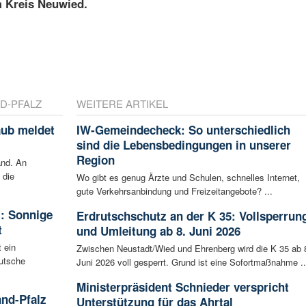
m Kreis Neuwied.
D-PFALZ
WEITERE ARTIKEL
aub meldet
IW-Gemeindecheck: So unterschiedlich
sind die Lebensbedingungen in unserer
Region
and. An
 die
Wo gibt es genug Ärzte und Schulen, schnelles Internet,
gute Verkehrsanbindung und Freizeitangebote? ...
: Sonnige
Erdrutschschutz an der K 35: Vollsperrun
t
und Umleitung ab 8. Juni 2026
 ein
Zwischen Neustadt/Wied und Ehrenberg wird die K 35 ab 
utsche
Juni 2026 voll gesperrt. Grund ist eine Sofortmaßnahme ..
Ministerpräsident Schnieder verspricht
nd-Pfalz
Unterstützung für das Ahrtal