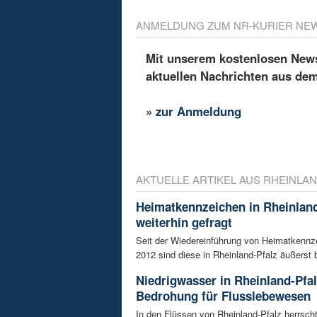
ANMELDUNG ZUM NR-KURIER NE
Mit unserem kostenlosen Newsl
aktuellen Nachrichten aus de
»
zur Anmeldung
AKTUELLE ARTIKEL AUS RHEINLAN
Heimatkennzeichen in Rheinland
weiterhin gefragt
Seit der Wiedereinführung von Heimatkennz
2012 sind diese in Rheinland-Pfalz äußerst be
Niedrigwasser in Rheinland-Pfal
Bedrohung für Flusslebewesen
In den Flüssen von Rheinland-Pfalz herrsc