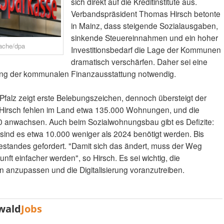
sich direkt auf die Kreditinstitute aus.
Verbandspräsident Thomas Hirsch betonte
in Mainz, dass steigende Sozialausgaben,
sinkende Steuereinnahmen und ein hoher
ache/dpa
Investitionsbedarf die Lage der Kommunen
dramatisch verschärfen. Daher sei eine
rung der kommunalen Finanzausstattung notwendig.
falz zeigt erste Belebungszeichen, dennoch übersteigt der
t Hirsch fehlen im Land etwa 135.000 Wohnungen, und die
0 anwachsen. Auch beim Sozialwohnungsbau gibt es Defizite:
ind es etwa 10.000 weniger als 2024 benötigt werden. Bis
estandes gefordert. "Damit sich das ändert, muss der Weg
ft einfacher werden", so Hirsch. Es sei wichtig, die
 anzupassen und die Digitalisierung voranzutreiben.
wald
Jobs