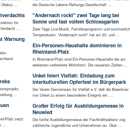
 (Nabu) ...
die Deutsche Lebens-Rettungs-Gesellschaft ...
tverdachts
"Andernach rockt" zwei Tage lang bei
Sonne und fast vollem Schlossgarten
faktion für
Verdacht ...
Zwei Tage Live-Musik, Familienprogramm und sommerlic
Temperaturen: "Andernach rockt" hat am 23. und ...
ist Warnung
Ein-Personen-Haushalte dominieren in
Rheinland-Pfalz
afen
tschland
In Rheinland-Pfalz sind Ein-Personen-Haushalte die am
weitesten verbreitete Wohnform. Die neuesten Zahlen ...
Unkel feiert Vielfalt: Einladung zum
rebs
interkulturellen Opferfest im Bürgerpark
ionsprojekt,
Der Verein Gemeinsam für Vielfalt e.V. lädt die Bewohner
ahlung ...
von Unkel zu einem besonderen Ereignis ein. ...
euen
Großer Erfolg für Ausbildungsmesse in
Neuwied
nd-Pfalz setzt
Die fünfte Ausbildungsmesse der Fachkräfteallianz zog
 ...
zahlreiche Jugendliche und Unternehmen an. Über ...