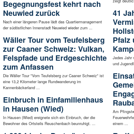
zeigt deutli
Begegnungsfest kehrt nach
Neuwied zurück
41 Ja
Vermi
Nach einer längeren Pause lädt das Quartiermanagement
der südöstlichen Innenstadt Neuwied wieder zum ...
Holls
Wäller Tour vom Teufelsberg
Pfalz
zur Caaner Schweiz: Vulkan,
Kamp
Felspfade und Erdgeschichte
Jedes Jahr 
und Jugendli
zum Anfassen
Einsat
Die Wäller Tour "Vom Teufelsberg zur Caaner Schweiz" ist
eine 13,2 Kilometer lange Rundwanderung im
Gemei
Kannenbäckerland ...
Enga
Einbruch in Einfamilienhaus
Rauba
in Hausen (Wied)
Am Pfingstw
In Hausen (Wied) ereignete sich ein Einbruch, der die
Feuerwehrfe
Bewohner des Ortsteils Reuschenbach beunruhigt. ...
einem ...